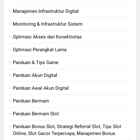
Manajemen Infrastruktur Digital
Monitoring & Infrastruktur Sistem
Optimasi Akses dan Konektivitas
Optimasi Perangkat Lama
Panduan & Tips Game
Panduan Akun Digital
Panduan Awal Akun Digital
Panduan Bermain
Panduan Bermain Slot
Panduan Bonus Slot, Strategi Referral Slot, Tips Slot
Online, Slot Gacor Terpercaya, Manajemen Bonus