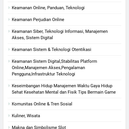
Keamanan Online, Panduan, Teknologi
Keamanan Perjudian Online
Keamanan Siber, Teknologi Informasi, Manajemen
Akses, Sistem Digital
Keamanan Sistem & Teknologi Otentikasi
Keamanan Sistem Digital,Stabilitas Platform
Online,Manajemen Akses,Pengalaman
Pengguna,Infrastruktur Teknologi
Keseimbangan Hidup Manajemen Waktu Gaya Hidup
Sehat Kesehatan Mental dan Fisik Tips Bermain Game
Komunitas Online & Tren Sosial
Kuliner, Wisata
Makna dan Simbolisme Slot