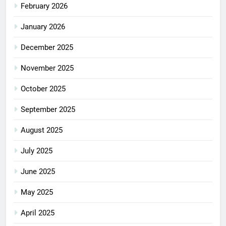
February 2026
January 2026
December 2025
November 2025
October 2025
September 2025
August 2025
July 2025
June 2025
May 2025
April 2025