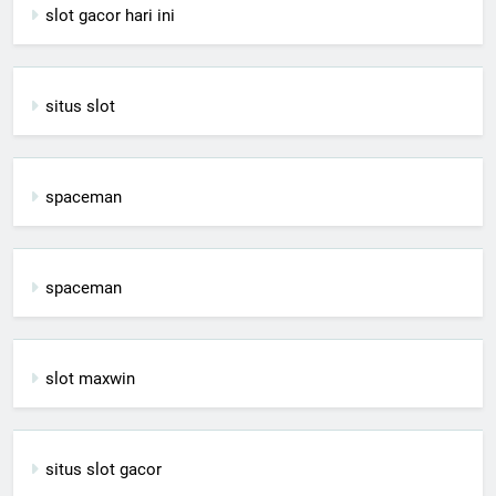
slot gacor hari ini
situs slot
spaceman
spaceman
slot maxwin
situs slot gacor