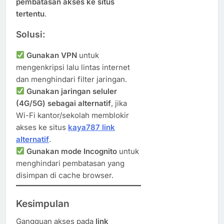
pembatasan akses ke situs
tertentu
.
Solusi:
Gunakan VPN
untuk
mengenkripsi lalu lintas internet
dan menghindari filter jaringan.
Gunakan jaringan seluler
(4G/5G) sebagai alternatif
, jika
Wi-Fi kantor/sekolah memblokir
akses ke situs
kaya787 link
alternatif
.
Gunakan mode Incognito
untuk
menghindari pembatasan yang
disimpan di cache browser.
Kesimpulan
Gangguan akses pada
link