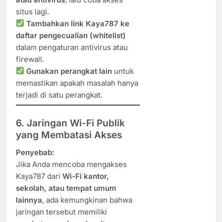
situs lagi.
Tambahkan link Kaya787 ke
daftar pengecualian (whitelist)
dalam pengaturan antivirus atau
firewall.
Gunakan perangkat lain
untuk
memastikan apakah masalah hanya
terjadi di satu perangkat.
6. Jaringan Wi-Fi Publik
yang Membatasi Akses
Penyebab:
Jika Anda mencoba mengakses
Kaya787 dari
Wi-Fi kantor,
sekolah, atau tempat umum
lainnya
, ada kemungkinan bahwa
jaringan tersebut memiliki