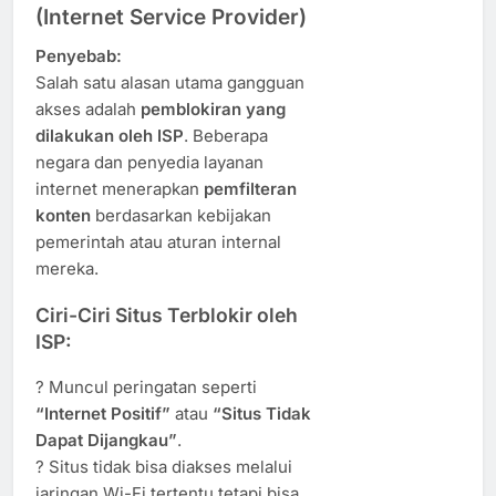
(Internet Service Provider)
Penyebab:
Salah satu alasan utama gangguan
akses adalah
pemblokiran yang
dilakukan oleh ISP
. Beberapa
negara dan penyedia layanan
internet menerapkan
pemfilteran
konten
berdasarkan kebijakan
pemerintah atau aturan internal
mereka.
Ciri-Ciri Situs Terblokir oleh
ISP:
? Muncul peringatan seperti
“Internet Positif”
atau
“Situs Tidak
Dapat Dijangkau”
.
? Situs tidak bisa diakses melalui
jaringan Wi-Fi tertentu tetapi bisa