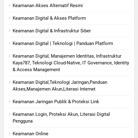
Keamanan Akses Alternatif Resmi
Keamanan Digital & Akses Platform
Keamanan Digital & Infrastruktur Siber
Keamanan Digital | Teknologi | Panduan Platform
Keamanan Digital, Manajemen Identitas, Infrastruktur
Kaya787, Teknologi Cloud-Native, IT Governance, Identity
& Access Management
Keamanan Digital,Teknologi Jaringan,Panduan
Akses,Manajemen Akun,Literasi Internet
Keamanan Jaringan Publik & Proteksi Link
Keamanan Login, Proteksi Akun, Literasi Digital
Pengguna
Keamanan Online