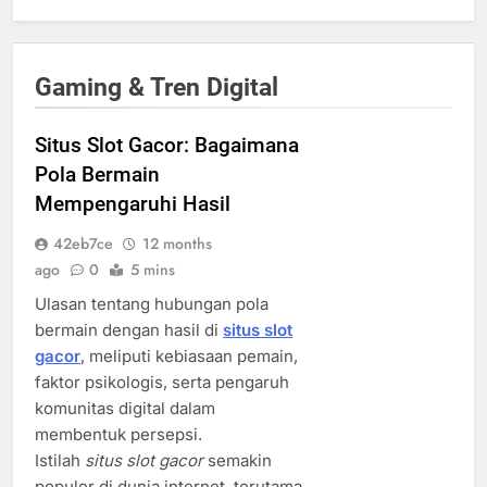
Gaming & Tren Digital
Situs Slot Gacor: Bagaimana
Pola Bermain
Mempengaruhi Hasil
42eb7ce
12 months
ago
0
5 mins
Ulasan tentang hubungan pola
bermain dengan hasil di
situs slot
gacor
, meliputi kebiasaan pemain,
faktor psikologis, serta pengaruh
komunitas digital dalam
membentuk persepsi.
Istilah
situs slot gacor
semakin
populer di dunia internet, terutama