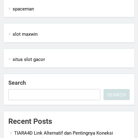
spaceman
slot maxwin
situs slot gacor
Search
SEARCH
Recent Posts
TIARA4D Link Alternatif dan Pentingnya Koneksi