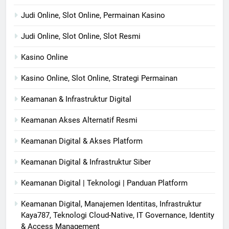
Judi Online, Slot Online, Permainan Kasino
Judi Online, Slot Online, Slot Resmi
Kasino Online
Kasino Online, Slot Online, Strategi Permainan
Keamanan & Infrastruktur Digital
Keamanan Akses Alternatif Resmi
Keamanan Digital & Akses Platform
Keamanan Digital & Infrastruktur Siber
Keamanan Digital | Teknologi | Panduan Platform
Keamanan Digital, Manajemen Identitas, Infrastruktur
Kaya787, Teknologi Cloud-Native, IT Governance, Identity
& Access Management