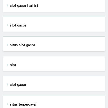
slot gacor hari ini
slot gacor
situs slot gacor
slot
slot gacor
situs terpercaya