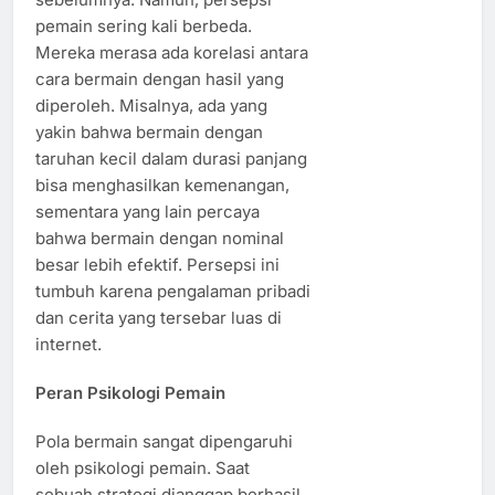
pemain sering kali berbeda.
Mereka merasa ada korelasi antara
cara bermain dengan hasil yang
diperoleh. Misalnya, ada yang
yakin bahwa bermain dengan
taruhan kecil dalam durasi panjang
bisa menghasilkan kemenangan,
sementara yang lain percaya
bahwa bermain dengan nominal
besar lebih efektif. Persepsi ini
tumbuh karena pengalaman pribadi
dan cerita yang tersebar luas di
internet.
Peran Psikologi Pemain
Pola bermain sangat dipengaruhi
oleh psikologi pemain. Saat
sebuah strategi dianggap berhasil,