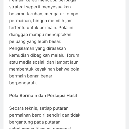
strategi seperti menyesuaikan
besaran taruhan, mengatur tempo
permainan, hingga memilih jam
tertentu untuk bermain. Pola ini
dianggap mampu menciptakan
peluang yang lebih besar.
Pengalaman yang dirasakan
kemudian dibagikan melalui forum
atau media sosial, dan lambat laun
membentuk keyakinan bahwa pola
bermain benar-benar
berpengaruh.
Pola Bermain dan Persepsi Hasil
Secara teknis, setiap putaran
permainan berdiri sendiri dan tidak
bergantung pada putaran
sebelumnya. Namun, persepsi