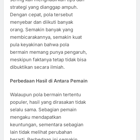
strategi yang dianggap ampuh.
Dengan cepat, pola tersebut
menyebar dan diikuti banyak
orang. Semakin banyak yang
membicarakannya, semakin kuat
pula keyakinan bahwa pola
bermain memang punya pengaruh,
meskipun faktanya tetap tidak bisa
dibuktikan secara ilmiah.
Perbedaan Hasil di Antara Pemain
Walaupun pola bermain tertentu
populer, hasil yang dirasakan tidak
selalu sama. Sebagian pemain
mengaku mendapatkan
keuntungan, sementara sebagian
lain tidak melihat perubahan
berarti. Perbedaan ini semakin