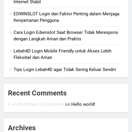
Internet Stabil
EDWINSLOT Login dan Faktor Penting dalam Menjaga
Kenyamanan Pengguna
Cara Login Edwinslot Saat Browser Tidak Merespons
dengan Langkah Aman dan Praktis
Lebah4D Login Mobile Friendly untuk Akses Lebih
Fleksibel dan Aman
Tips Login Lebah4D agar Tidak Sering Keluar Sendiri
Recent Comments
A WordPress Commenter
on
Hello world!
Archives