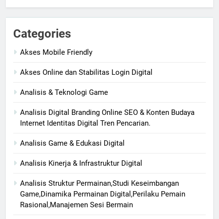
Categories
Akses Mobile Friendly
Akses Online dan Stabilitas Login Digital
Analisis & Teknologi Game
Analisis Digital Branding Online SEO & Konten Budaya
Internet Identitas Digital Tren Pencarian.
Analisis Game & Edukasi Digital
Analisis Kinerja & Infrastruktur Digital
Analisis Struktur Permainan,Studi Keseimbangan
Game,Dinamika Permainan Digital,Perilaku Pemain
Rasional,Manajemen Sesi Bermain