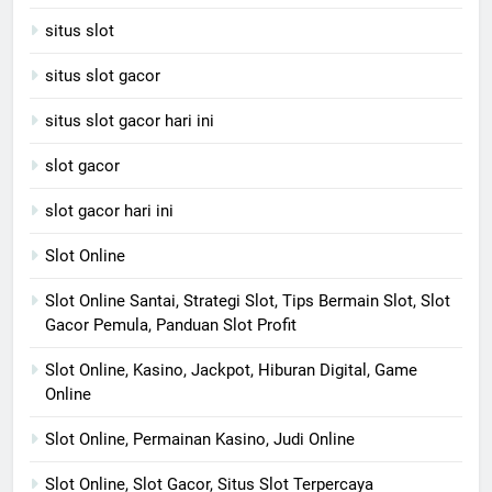
situs slot
situs slot gacor
situs slot gacor hari ini
slot gacor
slot gacor hari ini
Slot Online
Slot Online Santai, Strategi Slot, Tips Bermain Slot, Slot
Gacor Pemula, Panduan Slot Profit
Slot Online, Kasino, Jackpot, Hiburan Digital, Game
Online
Slot Online, Permainan Kasino, Judi Online
Slot Online, Slot Gacor, Situs Slot Terpercaya