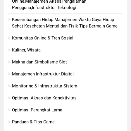
Online,Manajemen Akses,Pengalaman
Pengguna,Infrastruktur Teknologi
Keseimbangan Hidup Manajemen Waktu Gaya Hidup
Sehat Kesehatan Mental dan Fisik Tips Bermain Game
Komunitas Online & Tren Sosial
Kuliner, Wisata
Makna dan Simbolisme Slot
Manajemen Infrastruktur Digital
Monitoring & Infrastruktur Sistem
Optimasi Akses dan Konektivitas
Optimasi Perangkat Lama
Panduan & Tips Game