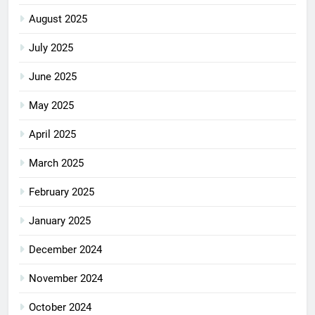
August 2025
July 2025
June 2025
May 2025
April 2025
March 2025
February 2025
January 2025
December 2024
November 2024
October 2024