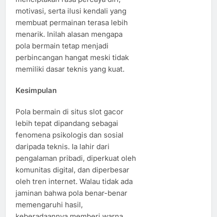
motivasi, serta ilusi kendali yang
membuat permainan terasa lebih
menarik. Inilah alasan mengapa
pola bermain tetap menjadi
perbincangan hangat meski tidak
memiliki dasar teknis yang kuat.
Kesimpulan
Pola bermain di situs slot gacor
lebih tepat dipandang sebagai
fenomena psikologis dan sosial
daripada teknis. Ia lahir dari
pengalaman pribadi, diperkuat oleh
komunitas digital, dan diperbesar
oleh tren internet. Walau tidak ada
jaminan bahwa pola benar-benar
memengaruhi hasil,
keberadaannya memberi warna