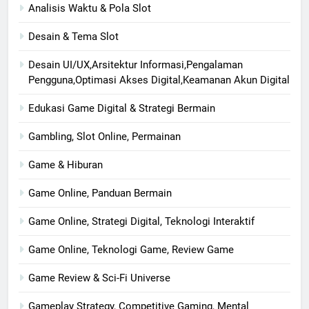
Analisis Waktu & Pola Slot
Desain & Tema Slot
Desain UI/UX,Arsitektur Informasi,Pengalaman
Pengguna,Optimasi Akses Digital,Keamanan Akun Digital
Edukasi Game Digital & Strategi Bermain
Gambling, Slot Online, Permainan
Game & Hiburan
Game Online, Panduan Bermain
Game Online, Strategi Digital, Teknologi Interaktif
Game Online, Teknologi Game, Review Game
Game Review & Sci-Fi Universe
Gameplay Strategy, Competitive Gaming, Mental