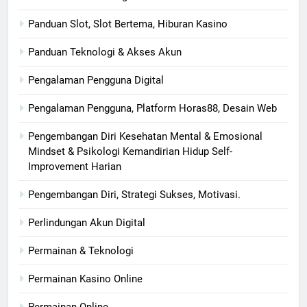
Panduan Slot, Slot Bertema, Hiburan Kasino
Panduan Teknologi & Akses Akun
Pengalaman Pengguna Digital
Pengalaman Pengguna, Platform Horas88, Desain Web
Pengembangan Diri Kesehatan Mental & Emosional
Mindset & Psikologi Kemandirian Hidup Self-
Improvement Harian
Pengembangan Diri, Strategi Sukses, Motivasi.
Perlindungan Akun Digital
Permainan & Teknologi
Permainan Kasino Online