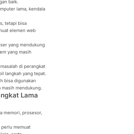
gan baik.
mputer lama, kendala
, tetapi bisa
muat elemen web
owser yang mendukung
stem yang masih
masalah di perangkat
l langkah yang tepat.
h bisa digunakan
ya masih mendukung.
angkat Lama
a memori, prosesor,
 perlu memuat