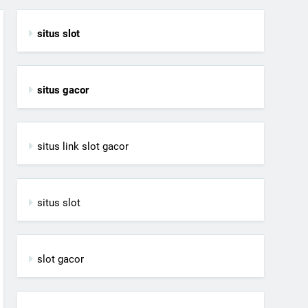
situs slot
situs gacor
situs link slot gacor
situs slot
slot gacor