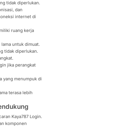
g tidak diperlukan.
onisasi, dan
neksi internet di
iliki ruang kerja
 lama untuk dimuat.
 tidak diperlukan.
angkat.
gin jika perangkat
a yang menumpuk di
ama terasa lebih
Mendukung
caran Kaya787 Login.
 dan komponen