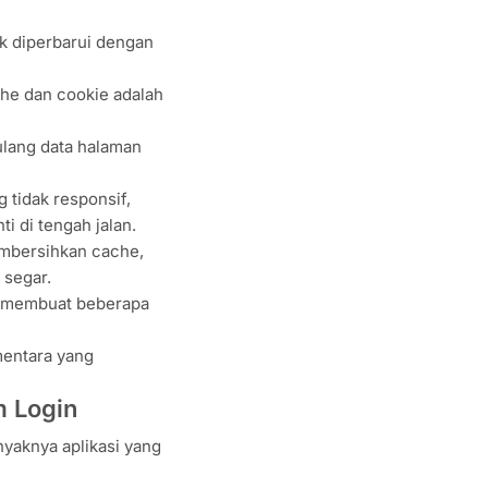
k diperbarui dengan
he dan cookie adalah
ulang data halaman
 tidak responsif,
i di tengah jalan.
mbersihkan cache,
 segar.
 membuat beberapa
mentara yang
m Login
nyaknya aplikasi yang