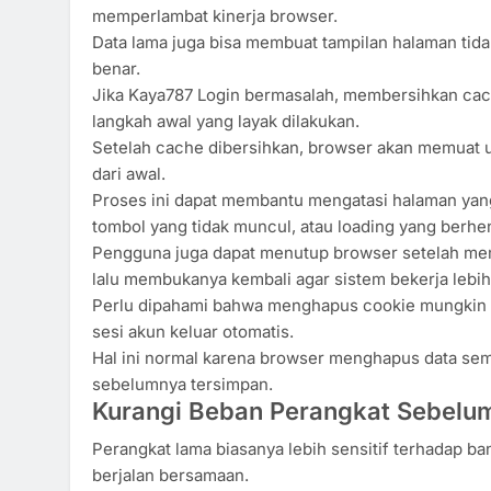
memperlambat kinerja browser.
Data lama juga bisa membuat tampilan halaman tida
benar.
Jika Kaya787 Login bermasalah, membersihkan cac
langkah awal yang layak dilakukan.
Setelah cache dibersihkan, browser akan memuat 
dari awal.
Proses ini dapat membantu mengatasi halaman yang
tombol yang tidak muncul, atau loading yang berhent
Pengguna juga dapat menutup browser setelah me
lalu membukanya kembali agar sistem bekerja lebih
Perlu dipahami bahwa menghapus cookie mungkin
sesi akun keluar otomatis.
Hal ini normal karena browser menghapus data se
sebelumnya tersimpan.
Kurangi Beban Perangkat Sebelu
Perangkat lama biasanya lebih sensitif terhadap ba
berjalan bersamaan.