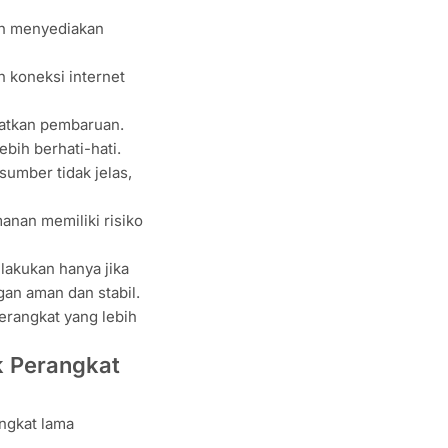
ih menyediakan
n koneksi internet
atkan pembaruan.
bih berhati-hati.
 sumber tidak jelas,
anan memiliki risiko
lakukan hanya jika
an aman dan stabil.
erangkat yang lebih
k Perangkat
ngkat lama