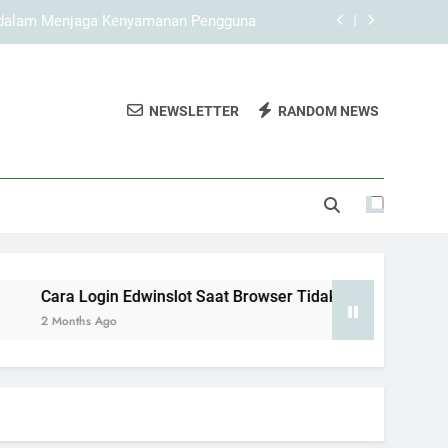
 dalam Menjaga Kenyamanan Pengguna
pons dengan Langkah Aman dan Praktis
 untuk Akses Lebih Fleksibel dan Aman
NEWSLETTER
RANDOM NEWS
dan Pentingnya Koneksi Internet Stabil
a, Tips, Dan Panduan Permainan Bola Voli Untuk Penggemar
 dalam Menjaga Kenyamanan Pengguna
pons dengan Langkah Aman dan Praktis
 untuk Akses Lebih Fleksibel dan Aman
ogin Edwinslot Saat Browser Tidak Merespons dengan Langka
 Ago