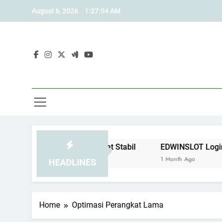
Skip
August 6, 2026
1:27:05 AM
to
content
Vol
Ikuti
a Koneksi Internet Stabil
EDWINSLOT Login dan Faktor
1 Month Ago
HEADLINES
Home
Optimasi Perangkat Lama