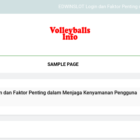
EDWINSLOT Login dan Faktor Penting
Cara Login Edwinslot Saat Browser Tidak Meres
Lebah4D Login Mobile Friendly
leyballs Info
TIARA4D Link Alternatif 
 Perkembangan Dunia Bola Voli Dengan Volleyballs Info. Berit
Olahraga.
EDWINSLOT Login dan Faktor Penting
SAMPLE PAGE
Cara Login Edwinslot Saat Browser Tidak Meres
Lebah4D Login Mobile Friendly
 Penting dalam Menjaga Kenyamanan Pengguna
Cara L
2 Months