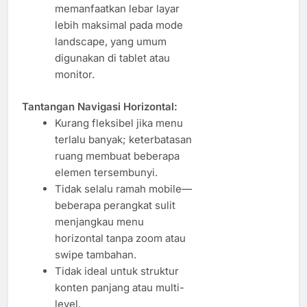
memanfaatkan lebar layar
lebih maksimal pada mode
landscape, yang umum
digunakan di tablet atau
monitor.
Tantangan Navigasi Horizontal:
Kurang fleksibel jika menu
terlalu banyak; keterbatasan
ruang membuat beberapa
elemen tersembunyi.
Tidak selalu ramah mobile—
beberapa perangkat sulit
menjangkau menu
horizontal tanpa zoom atau
swipe tambahan.
Tidak ideal untuk struktur
konten panjang atau multi-
level.