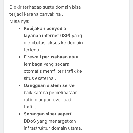
Blokir terhadap suatu domain bisa
terjadi karena banyak hal.
Misalnya:
Kebijakan penyedia
layanan internet (ISP)
yang
membatasi akses ke domain
tertentu.
Firewall perusahaan atau
lembaga
yang secara
otomatis memfilter trafik ke
situs eksternal.
Gangguan sistem server
,
baik karena pemeliharaan
rutin maupun overload
trafik.
Serangan siber seperti
DDoS
yang menargetkan
infrastruktur domain utama.