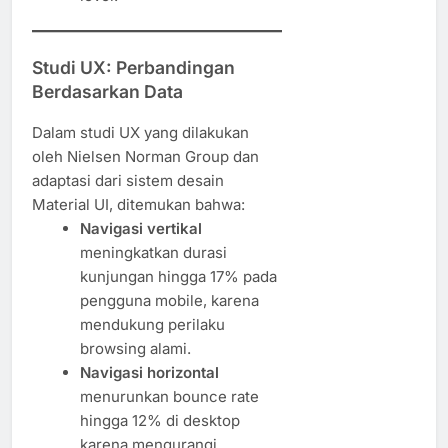
Studi UX: Perbandingan
Berdasarkan Data
Dalam studi UX yang dilakukan
oleh Nielsen Norman Group dan
adaptasi dari sistem desain
Material UI, ditemukan bahwa:
Navigasi vertikal
meningkatkan durasi
kunjungan hingga 17% pada
pengguna mobile, karena
mendukung perilaku
browsing alami.
Navigasi horizontal
menurunkan bounce rate
hingga 12% di desktop
karena mengurangi