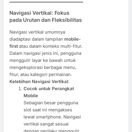
Navigasi Vertikal: Fokus
pada Urutan dan Fleksibilitas
Navigasi vertikal umumnya
diadaptasi dalam tampilan
mobile-
first
atau dalam konteks multi-fitur.
Dalam navigasi jenis ini, pengguna
menggulir layar ke bawah untuk
mengeksplorasi berbagai menu,
fitur, atau kategori permainan.
Kelebihan Navigasi Vertikal:
Cocok untuk Perangkat
Mobile
Sebagian besar pengguna
slot saat ini mengakses
lewat smartphone. Navigasi
vertikal sangat sesuai
dengan perilaku menggulir