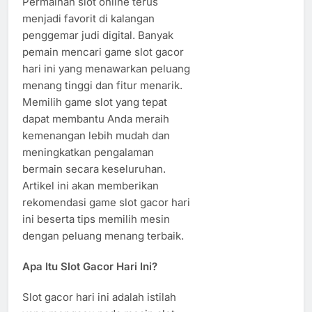
Permainan slot online terus
menjadi favorit di kalangan
penggemar judi digital. Banyak
pemain mencari game slot gacor
hari ini yang menawarkan peluang
menang tinggi dan fitur menarik.
Memilih game slot yang tepat
dapat membantu Anda meraih
kemenangan lebih mudah dan
meningkatkan pengalaman
bermain secara keseluruhan.
Artikel ini akan memberikan
rekomendasi game slot gacor hari
ini beserta tips memilih mesin
dengan peluang menang terbaik.
Apa Itu Slot Gacor Hari Ini?
Slot gacor hari ini adalah istilah