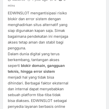
mins
EDWINSLOT mengantisipasi risiko
blokir dan error sistem dengan
menghadirkan situs alternatif yang
siap digunakan kapan saja. Simak
bagaimana pendekatan ini menjaga
akses tetap aman dan stabil bagi
pengguna.
Dalam dunia digital yang terus
berkembang, tantangan akses
seperti
blokir domain, gangguan
teknis, hingga error sistem
menjadi hal yang tidak bisa
dihindari. Berbagai faktor eksternal
dan internal dapat menyebabkan
sebuah platform tiba-tiba tidak
bisa diakses. EDWINSLOT sebagai
penyedia layanan berbasis online