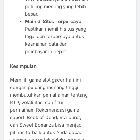
peluang menang yang lebih
besar.
Main di Situs Terpercaya
Pastikan memilih situs yang
legal dan terpercaya untuk
keamanan data dan
pembayaran cepat.
Kesimpulan
Memilih game slot gacor hari ini
dengan peluang menang tinggi
membutuhkan pemahaman tentang
RTP, volatilitas, dan fitur
permainan. Rekomendasi game
seperti Book of Dead, Starburst,
dan Sweet Bonanza bisa menjadi
pilihan terbaik untuk Anda coba.
Jangan lupa untuk selalu bermain