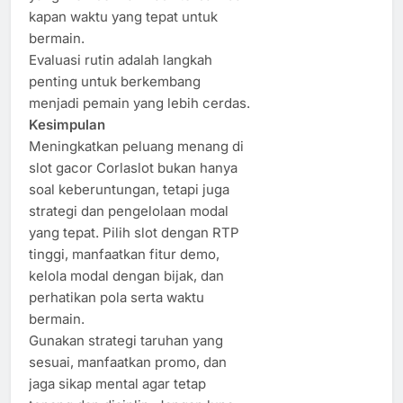
kapan waktu yang tepat untuk
bermain.
Evaluasi rutin adalah langkah
penting untuk berkembang
menjadi pemain yang lebih cerdas.
Kesimpulan
Meningkatkan peluang menang di
slot gacor Corlaslot bukan hanya
soal keberuntungan, tetapi juga
strategi dan pengelolaan modal
yang tepat. Pilih slot dengan RTP
tinggi, manfaatkan fitur demo,
kelola modal dengan bijak, dan
perhatikan pola serta waktu
bermain.
Gunakan strategi taruhan yang
sesuai, manfaatkan promo, dan
jaga sikap mental agar tetap