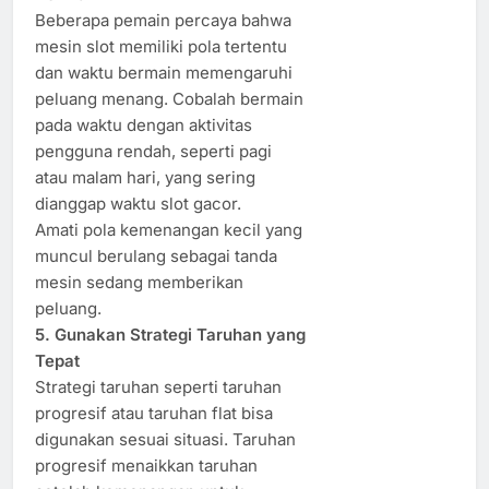
Beberapa pemain percaya bahwa
mesin slot memiliki pola tertentu
dan waktu bermain memengaruhi
peluang menang. Cobalah bermain
pada waktu dengan aktivitas
pengguna rendah, seperti pagi
atau malam hari, yang sering
dianggap waktu slot gacor.
Amati pola kemenangan kecil yang
muncul berulang sebagai tanda
mesin sedang memberikan
peluang.
5. Gunakan Strategi Taruhan yang
Tepat
Strategi taruhan seperti taruhan
progresif atau taruhan flat bisa
digunakan sesuai situasi. Taruhan
progresif menaikkan taruhan