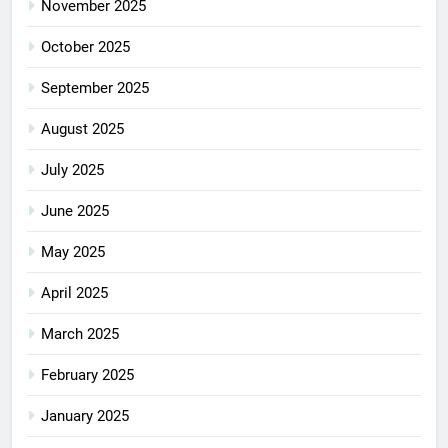
November 2025
October 2025
September 2025
August 2025
July 2025
June 2025
May 2025
April 2025
March 2025
February 2025
January 2025