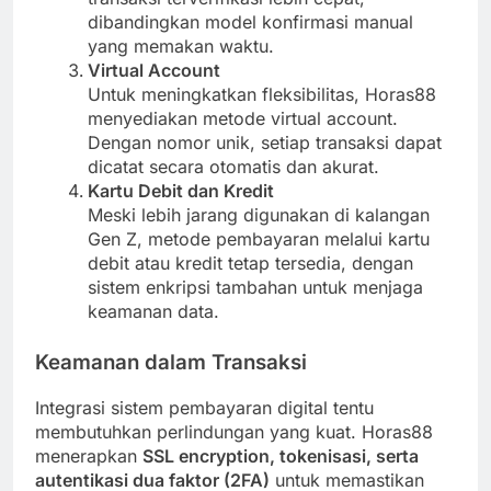
dibandingkan model konfirmasi manual
yang memakan waktu.
Virtual Account
Untuk meningkatkan fleksibilitas, Horas88
menyediakan metode virtual account.
Dengan nomor unik, setiap transaksi dapat
dicatat secara otomatis dan akurat.
Kartu Debit dan Kredit
Meski lebih jarang digunakan di kalangan
Gen Z, metode pembayaran melalui kartu
debit atau kredit tetap tersedia, dengan
sistem enkripsi tambahan untuk menjaga
keamanan data.
Keamanan dalam Transaksi
Integrasi sistem pembayaran digital tentu
membutuhkan perlindungan yang kuat. Horas88
menerapkan
SSL encryption, tokenisasi, serta
autentikasi dua faktor (2FA)
untuk memastikan