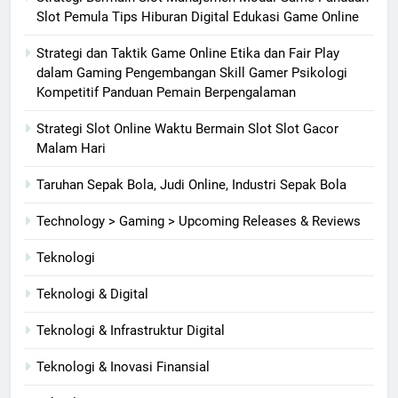
Slot Pemula Tips Hiburan Digital Edukasi Game Online
Strategi dan Taktik Game Online Etika dan Fair Play
dalam Gaming Pengembangan Skill Gamer Psikologi
Kompetitif Panduan Pemain Berpengalaman
Strategi Slot Online Waktu Bermain Slot Slot Gacor
Malam Hari
Taruhan Sepak Bola, Judi Online, Industri Sepak Bola
Technology > Gaming > Upcoming Releases & Reviews
Teknologi
Teknologi & Digital
Teknologi & Infrastruktur Digital
Teknologi & Inovasi Finansial