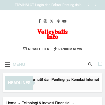
Skip
Cara Login Edwinslot Saat Browser Tidak
to
Merespons dengan Langkah Aman dan Praktis
content
Lebah4D Login Mobile Friendly untuk Akses Lebih
Fleksibel dan Aman
TIARA4D Link Alternatif dan Pentingnya Koneksi
Internet Stabil
EDWINSLOT Login dan Faktor Penting dalam
Menjaga Kenyamanan Pengguna
Volleyballs Info
Ikuti Perkembangan Dunia Bola Voli
Cara Login Edwinslot Saat Browser Tidak
NEWSLETTER
RANDOM NEWS
Merespons dengan Langkah Aman dan Praktis
Dengan Volleyballs Info. Berita, Tips,
Lebah4D Login Mobile Friendly untuk Akses Lebih
Dan Panduan Permainan Bola Voli
Fleksibel dan Aman
MENU
Untuk Penggemar Olahraga.
ARA4D Link Alternatif dan Pentingnya Koneksi Internet Stabil
HEADLINES
Weeks Ago
Home
Teknologi & Inovasi Finansial