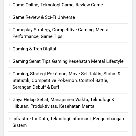
Game Online, Teknologi Game, Review Game
Game Review & Sci-Fi Universe
Gameplay Strategy, Competitive Gaming, Mental
Performance, Game Tips
Gaming & Tren Digital
Gaming Sehat Tips Gaming Kesehatan Mental Lifestyle
Gaming, Strategi Pokémon, Move Set Taktis, Status &
Statistik, Competitive Pokémon, Control Battle,
Serangan Debuff & Buff
Gaya Hidup Sehat, Manajemen Waktu, Teknologi &
Hiburan, Produktivitas, Kesehatan Mental
Infrastruktur Data, Teknologi Informasi, Pengembangan
Sistem