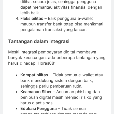
dilihat secara jelas, sehingga pengguna
dapat memantau aktivitas finansial dengan
lebih baik.
Fleksibilitas
– Baik pengguna e-wallet
maupun transfer bank tetap bisa menikmati
pengalaman transaksi yang lancar.
Tantangan dalam Integrasi
Meski integrasi pembayaran digital membawa
banyak keuntungan, ada beberapa tantangan yang
harus dihadapi Horas88:
Kompatibilitas
– Tidak semua e-wallet atau
bank mendukung sistem dengan baik,
sehingga perlu pembaruan rutin.
Keamanan Siber
– Ancaman phishing dan
penipuan digital masih menjadi risiko yang
harus diantisipasi.
Edukasi Pengguna
– Tidak semua
pengguna terbiasa dengan metode baru,