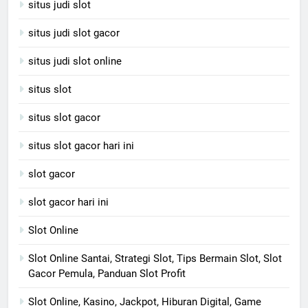
situs judi slot
situs judi slot gacor
situs judi slot online
situs slot
situs slot gacor
situs slot gacor hari ini
slot gacor
slot gacor hari ini
Slot Online
Slot Online Santai, Strategi Slot, Tips Bermain Slot, Slot
Gacor Pemula, Panduan Slot Profit
Slot Online, Kasino, Jackpot, Hiburan Digital, Game