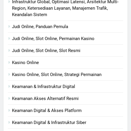
Infrastruktur Global, Optimasi Latensi, Arsitektur Multi-
Region, Ketersediaan Layanan, Manajemen Trafik,
Keandalan Sistem
Judi Online, Panduan Pemula
Judi Online, Slot Online, Permainan Kasino
Judi Online, Slot Online, Slot Resmi
Kasino Online
Kasino Online, Slot Online, Strategi Permainan
Keamanan & Infrastruktur Digital
Keamanan Akses Alternatif Resmi
Keamanan Digital & Akses Platform
Keamanan Digital & Infrastruktur Siber