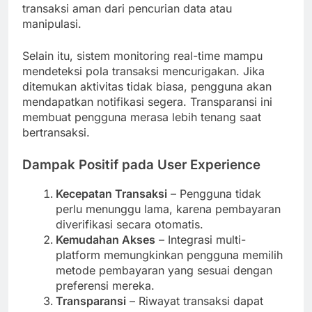
transaksi aman dari pencurian data atau
manipulasi.
Selain itu, sistem monitoring real-time mampu
mendeteksi pola transaksi mencurigakan. Jika
ditemukan aktivitas tidak biasa, pengguna akan
mendapatkan notifikasi segera. Transparansi ini
membuat pengguna merasa lebih tenang saat
bertransaksi.
Dampak Positif pada User Experience
Kecepatan Transaksi
– Pengguna tidak
perlu menunggu lama, karena pembayaran
diverifikasi secara otomatis.
Kemudahan Akses
– Integrasi multi-
platform memungkinkan pengguna memilih
metode pembayaran yang sesuai dengan
preferensi mereka.
Transparansi
– Riwayat transaksi dapat