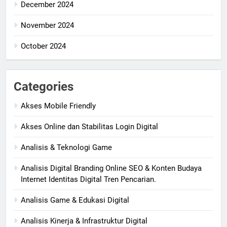
December 2024
November 2024
October 2024
Categories
Akses Mobile Friendly
Akses Online dan Stabilitas Login Digital
Analisis & Teknologi Game
Analisis Digital Branding Online SEO & Konten Budaya
Internet Identitas Digital Tren Pencarian.
Analisis Game & Edukasi Digital
Analisis Kinerja & Infrastruktur Digital