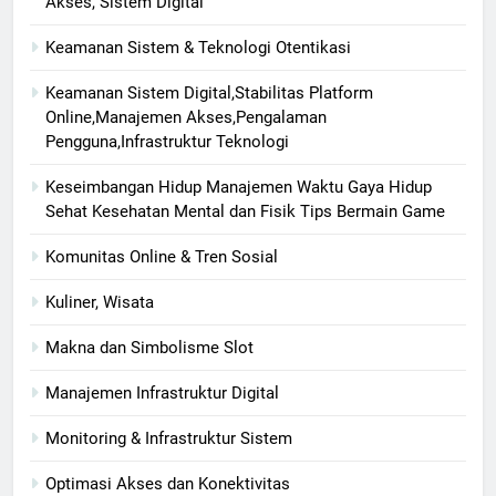
Akses, Sistem Digital
Keamanan Sistem & Teknologi Otentikasi
Keamanan Sistem Digital,Stabilitas Platform
Online,Manajemen Akses,Pengalaman
Pengguna,Infrastruktur Teknologi
Keseimbangan Hidup Manajemen Waktu Gaya Hidup
Sehat Kesehatan Mental dan Fisik Tips Bermain Game
Komunitas Online & Tren Sosial
Kuliner, Wisata
Makna dan Simbolisme Slot
Manajemen Infrastruktur Digital
Monitoring & Infrastruktur Sistem
Optimasi Akses dan Konektivitas