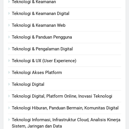
Teknologi & Keamanan
Teknologi & Keamanan Digital
Teknologi & Keamanan Web
Teknologi & Panduan Pengguna
Teknologi & Pengalaman Digital
Teknologi & UX (User Experience)
Teknologi Akses Platform
Teknologi Digital
Teknologi Digital, Platform Online, Inovasi Teknologi
Teknologi Hiburan, Panduan Bermain, Komunitas Digital
Teknologi Informasi, Infrastruktur Cloud, Analisis Kinerja
Sistem, Jaringan dan Data