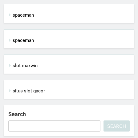
spaceman
spaceman
slot maxwin
situs slot gacor
Search
SEARCH