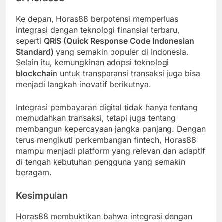
Ke depan, Horas88 berpotensi memperluas
integrasi dengan teknologi finansial terbaru,
seperti
QRIS (Quick Response Code Indonesian
Standard)
yang semakin populer di Indonesia.
Selain itu, kemungkinan adopsi teknologi
blockchain
untuk transparansi transaksi juga bisa
menjadi langkah inovatif berikutnya.
Integrasi pembayaran digital tidak hanya tentang
memudahkan transaksi, tetapi juga tentang
membangun kepercayaan jangka panjang. Dengan
terus mengikuti perkembangan fintech, Horas88
mampu menjadi platform yang relevan dan adaptif
di tengah kebutuhan pengguna yang semakin
beragam.
Kesimpulan
Horas88 membuktikan bahwa integrasi dengan