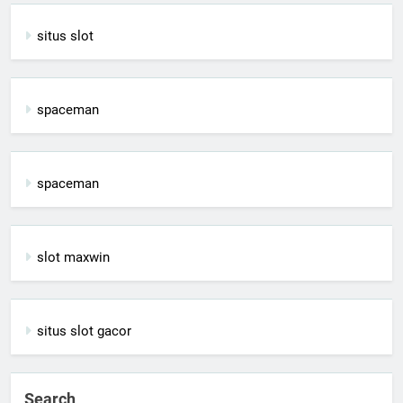
situs slot
spaceman
spaceman
slot maxwin
situs slot gacor
Search