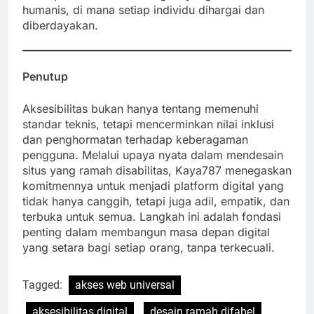
humanis, di mana setiap individu dihargai dan
diberdayakan.
Penutup
Aksesibilitas bukan hanya tentang memenuhi
standar teknis, tetapi mencerminkan nilai inklusi
dan penghormatan terhadap keberagaman
pengguna. Melalui upaya nyata dalam mendesain
situs yang ramah disabilitas, Kaya787 menegaskan
komitmennya untuk menjadi platform digital yang
tidak hanya canggih, tetapi juga adil, empatik, dan
terbuka untuk semua. Langkah ini adalah fondasi
penting dalam membangun masa depan digital
yang setara bagi setiap orang, tanpa terkecuali.
Tagged:
akses web universal
aksesibilitas digital
desain ramah difabel