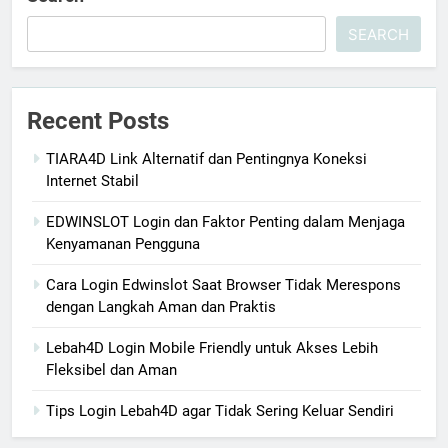
SEARCH
Recent Posts
TIARA4D Link Alternatif dan Pentingnya Koneksi
Internet Stabil
EDWINSLOT Login dan Faktor Penting dalam Menjaga
Kenyamanan Pengguna
Cara Login Edwinslot Saat Browser Tidak Merespons
dengan Langkah Aman dan Praktis
Lebah4D Login Mobile Friendly untuk Akses Lebih
Fleksibel dan Aman
Tips Login Lebah4D agar Tidak Sering Keluar Sendiri