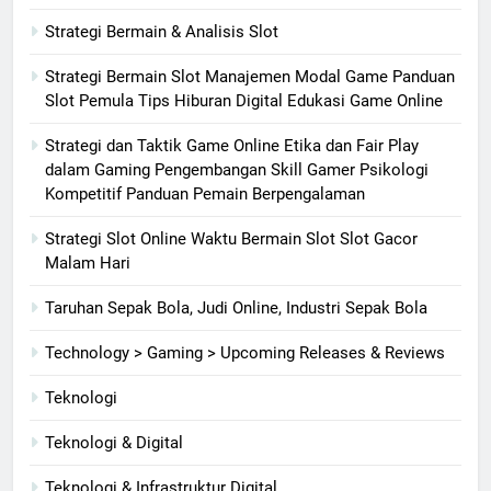
Strategi Bermain & Analisis Slot
Strategi Bermain Slot Manajemen Modal Game Panduan
Slot Pemula Tips Hiburan Digital Edukasi Game Online
Strategi dan Taktik Game Online Etika dan Fair Play
dalam Gaming Pengembangan Skill Gamer Psikologi
Kompetitif Panduan Pemain Berpengalaman
Strategi Slot Online Waktu Bermain Slot Slot Gacor
Malam Hari
Taruhan Sepak Bola, Judi Online, Industri Sepak Bola
Technology > Gaming > Upcoming Releases & Reviews
Teknologi
Teknologi & Digital
Teknologi & Infrastruktur Digital