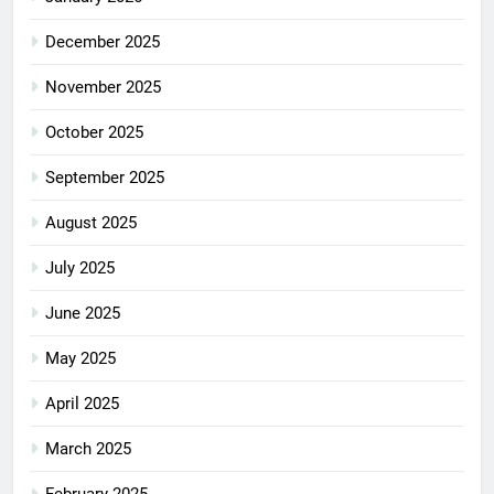
December 2025
November 2025
October 2025
September 2025
August 2025
July 2025
June 2025
May 2025
April 2025
March 2025
February 2025