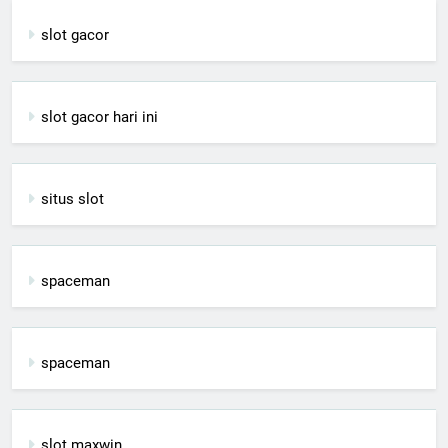
slot gacor
slot gacor hari ini
situs slot
spaceman
spaceman
slot maxwin