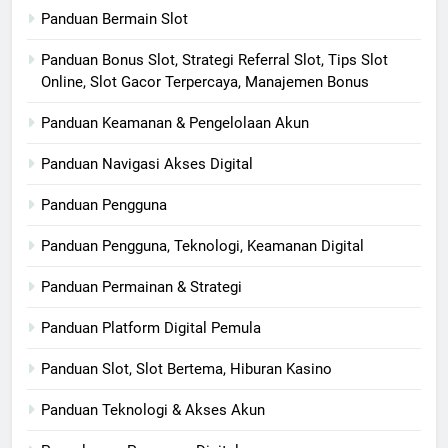
Panduan Bermain Slot
Panduan Bonus Slot, Strategi Referral Slot, Tips Slot
Online, Slot Gacor Terpercaya, Manajemen Bonus
Panduan Keamanan & Pengelolaan Akun
Panduan Navigasi Akses Digital
Panduan Pengguna
Panduan Pengguna, Teknologi, Keamanan Digital
Panduan Permainan & Strategi
Panduan Platform Digital Pemula
Panduan Slot, Slot Bertema, Hiburan Kasino
Panduan Teknologi & Akses Akun