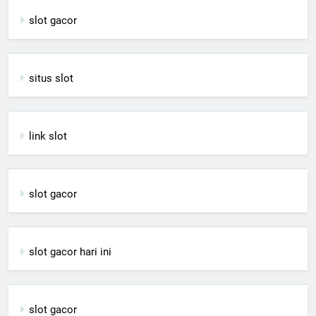
slot gacor
situs slot
link slot
slot gacor
slot gacor hari ini
slot gacor