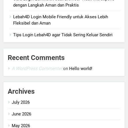
dengan Langkah Aman dan Praktis
Lebah4D Login Mobile Friendly untuk Akses Lebih
Fleksibel dan Aman
Tips Login Lebah4D agar Tidak Sering Keluar Sendiri
Recent Comments
A WordPress Commenter
on
Hello world!
Archives
July 2026
June 2026
May 2026