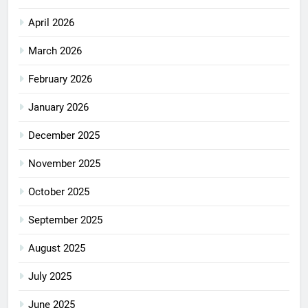
April 2026
March 2026
February 2026
January 2026
December 2025
November 2025
October 2025
September 2025
August 2025
July 2025
June 2025