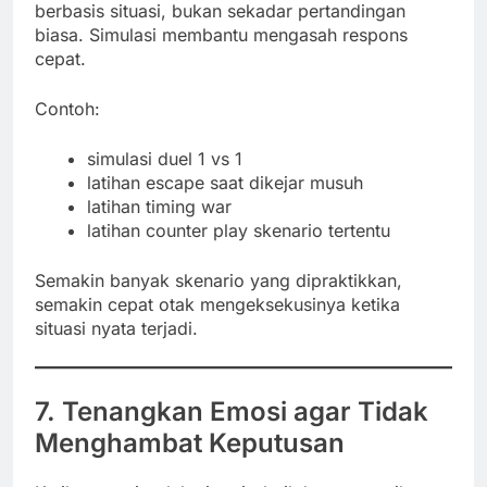
berbasis situasi, bukan sekadar pertandingan
biasa. Simulasi membantu mengasah respons
cepat.
Contoh:
simulasi duel 1 vs 1
latihan escape saat dikejar musuh
latihan timing war
latihan counter play skenario tertentu
Semakin banyak skenario yang dipraktikkan,
semakin cepat otak mengeksekusinya ketika
situasi nyata terjadi.
7. Tenangkan Emosi agar Tidak
Menghambat Keputusan