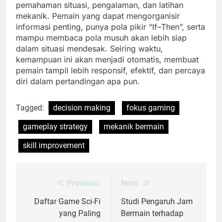
pemahaman situasi, pengalaman, dan latihan
mekanik. Pemain yang dapat mengorganisir
informasi penting, punya pola pikir “If–Then”, serta
mampu membaca pola musuh akan lebih siap
dalam situasi mendesak. Seiring waktu,
kemampuan ini akan menjadi otomatis, membuat
pemain tampil lebih responsif, efektif, dan percaya
diri dalam pertandingan apa pun.
Tagged:
decision making
fokus gaming
gameplay strategy
mekanik bermain
skill improvement
Previous:
Next:
Post
navigation
Daftar Game Sci-Fi
Studi Pengaruh Jam
yang Paling
Bermain terhadap