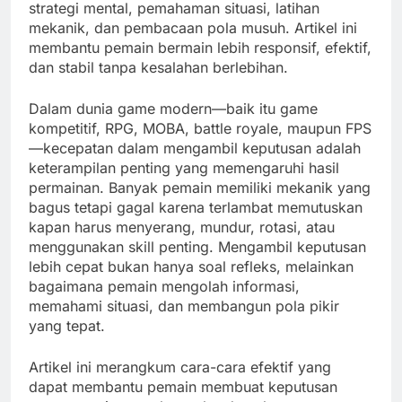
strategi mental, pemahaman situasi, latihan
mekanik, dan pembacaan pola musuh. Artikel ini
membantu pemain bermain lebih responsif, efektif,
dan stabil tanpa kesalahan berlebihan.
Dalam dunia game modern—baik itu game
kompetitif, RPG, MOBA, battle royale, maupun FPS
—kecepatan dalam mengambil keputusan adalah
keterampilan penting yang memengaruhi hasil
permainan. Banyak pemain memiliki mekanik yang
bagus tetapi gagal karena terlambat memutuskan
kapan harus menyerang, mundur, rotasi, atau
menggunakan skill penting. Mengambil keputusan
lebih cepat bukan hanya soal refleks, melainkan
bagaimana pemain mengolah informasi,
memahami situasi, dan membangun pola pikir
yang tepat.
Artikel ini merangkum cara-cara efektif yang
dapat membantu pemain membuat keputusan