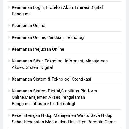
Keamanan Login, Proteksi Akun, Literasi Digital
Pengguna
Keamanan Online
Keamanan Online, Panduan, Teknologi
Keamanan Perjudian Online
Keamanan Siber, Teknologi Informasi, Manajemen
Akses, Sistem Digital
Keamanan Sistem & Teknologi Otentikasi
Keamanan Sistem Digital,Stabilitas Platform
Online,Manajemen Akses,Pengalaman
Pengguna,Infrastruktur Teknologi
Keseimbangan Hidup Manajemen Waktu Gaya Hidup
Sehat Kesehatan Mental dan Fisik Tips Bermain Game