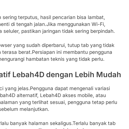
an sering terputus, hasil pencarian bisa lambat,
henti di tengah jalan.Jika menggunakan Wi-Fi,
seluler, pastikan jaringan tidak sering berpindah.
wser yang sudah diperbarui, tutup tab yang tidak
an terasa berat.Persiapan ini membantu pengguna
ngurangi hambatan teknis yang tidak perlu.
atif Lebah4D dengan Lebih Mudah
i yang jelas.Pengguna dapat mengenali variasi
ebah4D alternatif, Lebah4D akses mobile, atau
aman yang terlihat sesuai, pengguna tetap perlu
sebelum melanjutkan.
alu banyak halaman sekaligus.Terlalu banyak tab