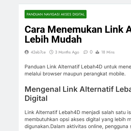
PANDUAN NAVIGASI AKSES DIGITAL
Cara Menemukan Link A
Lebih Mudah
0
42eb7ce
3 Months Ago
18 Mins
Panduan Link Alternatif Lebah4D untuk mene
melalui browser maupun perangkat mobile.
Mengenal Link Alternatif L
Digital
Link Alternatif Lebah4D menjadi salah satu is
membutuhkan opsi akses digital yang lebih 
digunakan.Dalam aktivitas online, pengguna