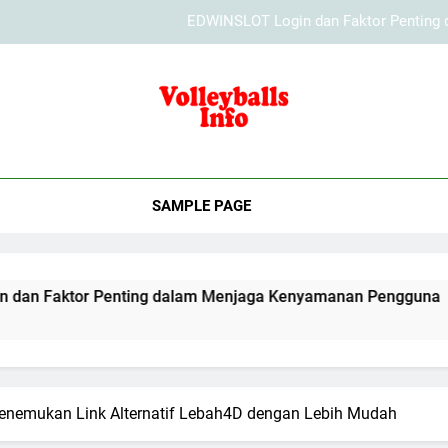
EDWINSLOT Login dan Faktor Penting
Cara Login Edwinslot Saat Browser Tidak Meres
Lebah4D Login Mobile Friendly
leyballs Info
TIARA4D Link Alternatif 
 Perkembangan Dunia Bola Voli Dengan Volleyballs Info. Berit
Olahraga.
EDWINSLOT Login dan Faktor Penting
SAMPLE PAGE
Cara Login Edwinslot Saat Browser Tidak Meres
Lebah4D Login Mobile Friendly
r Penting dalam Menjaga Kenyamanan Pengguna
Cara L
2 Month
enemukan Link Alternatif Lebah4D dengan Lebih Mudah