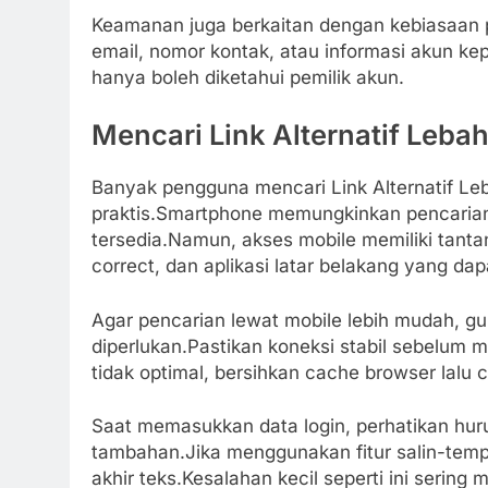
Keamanan juga berkaitan dengan kebiasaa
email, nomor kontak, atau informasi akun ke
hanya boleh diketahui pemilik akun.
Mencari Link Alternatif Leb
Banyak pengguna mencari Link Alternatif Le
praktis.Smartphone memungkinkan pencarian 
tersedia.Namun, akses mobile memiliki tantang
correct, dan aplikasi latar belakang yang da
Agar pencarian lewat mobile lebih mudah, gu
diperlukan.Pastikan koneksi stabil sebelum 
tidak optimal, bersihkan cache browser lalu 
Saat memasukkan data login, perhatikan huruf
tambahan.Jika menggunakan fitur salin-tempe
akhir teks.Kesalahan kecil seperti ini serin