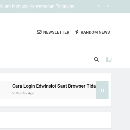
 dalam Menjaga Kenyamanan Pengguna
pons dengan Langkah Aman dan Praktis
 untuk Akses Lebih Fleksibel dan Aman
NEWSLETTER
RANDOM NEWS
dan Pentingnya Koneksi Internet Stabil
a, Tips, Dan Panduan Permainan Bola Voli Untuk Penggemar
 dalam Menjaga Kenyamanan Pengguna
pons dengan Langkah Aman dan Praktis
 untuk Akses Lebih Fleksibel dan Aman
ogin Edwinslot Saat Browser Tidak Merespons dengan Langka
s Ago