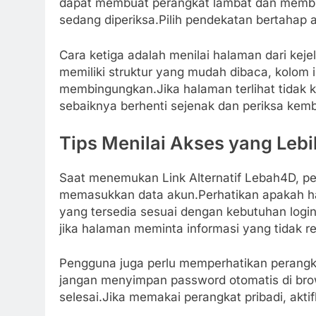
dapat membuat perangkat lambat dan memb
sedang diperiksa.Pilih pendekatan bertahap a
Cara ketiga adalah menilai halaman dari ke
memiliki struktur yang mudah dibaca, kolom i
membingungkan.Jika halaman terlihat tidak k
sebaiknya berhenti sejenak dan periksa kemb
Tips Menilai Akses yang Leb
Saat menemukan Link Alternatif Lebah4D, p
memasukkan data akun.Perhatikan apakah ha
yang tersedia sesuai dengan kebutuhan log
jika halaman meminta informasi yang tidak r
Pengguna juga perlu memperhatikan perang
jangan menyimpan password otomatis di brow
selesai.Jika memakai perangkat pribadi, aktif