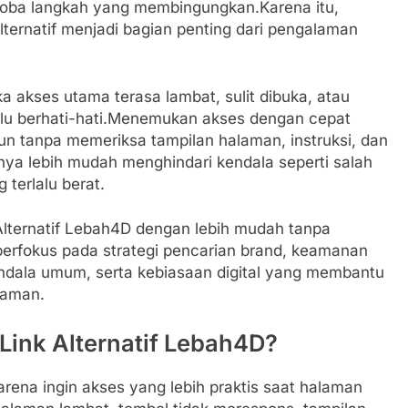
oba langkah yang membingungkan.Karena itu,
ternatif menjadi bagian penting dari pengalaman
a akses utama terasa lambat, sulit dibuka, atau
rlu berhati-hati.Menemukan akses dengan cepat
n tanpa memeriksa tampilan halaman, instruksi, dan
anya lebih mudah menghindari kendala seperti salah
 terlalu berat.
lternatif Lebah4D dengan lebih mudah tanpa
erfokus pada strategi pencarian brand, keamanan
endala umum, serta kebiasaan digital yang membantu
laman.
ink Alternatif Lebah4D?
rena ingin akses yang lebih praktis saat halaman