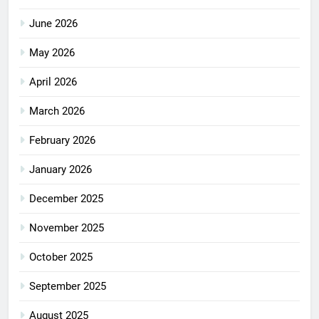
June 2026
May 2026
April 2026
March 2026
February 2026
January 2026
December 2025
November 2025
October 2025
September 2025
August 2025