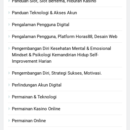
Panduan Slot, Slot Bertema, Hiburan Kasino
Panduan Teknologi & Akses Akun
Pengalaman Pengguna Digital
Pengalaman Pengguna, Platform Horas88, Desain Web
Pengembangan Diri Kesehatan Mental & Emosional
Mindset & Psikologi Kemandirian Hidup Self-
Improvement Harian
Pengembangan Diri, Strategi Sukses, Motivasi.
Perlindungan Akun Digital
Permainan & Teknologi
Permainan Kasino Online
Permainan Online