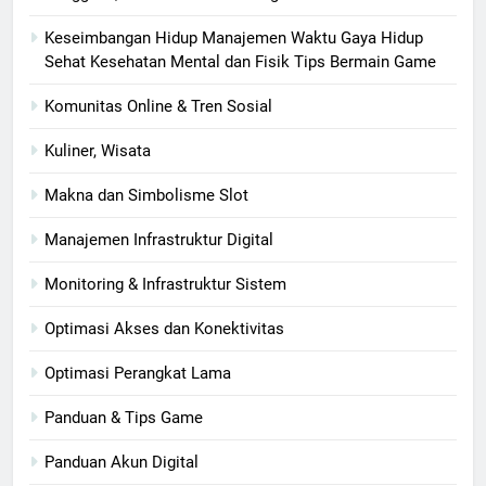
Keseimbangan Hidup Manajemen Waktu Gaya Hidup
Sehat Kesehatan Mental dan Fisik Tips Bermain Game
Komunitas Online & Tren Sosial
Kuliner, Wisata
Makna dan Simbolisme Slot
Manajemen Infrastruktur Digital
Monitoring & Infrastruktur Sistem
Optimasi Akses dan Konektivitas
Optimasi Perangkat Lama
Panduan & Tips Game
Panduan Akun Digital