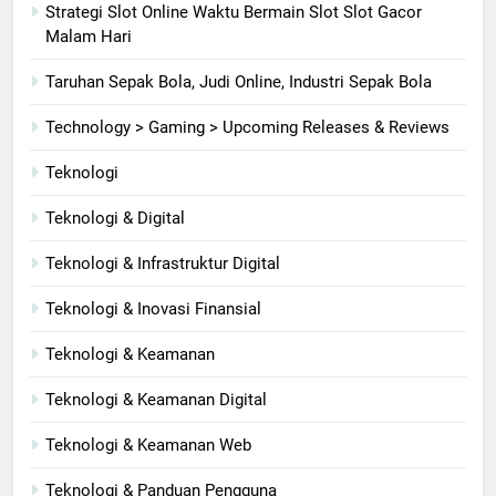
Strategi Slot Online Waktu Bermain Slot Slot Gacor
Malam Hari
Taruhan Sepak Bola, Judi Online, Industri Sepak Bola
Technology > Gaming > Upcoming Releases & Reviews
Teknologi
Teknologi & Digital
Teknologi & Infrastruktur Digital
Teknologi & Inovasi Finansial
Teknologi & Keamanan
Teknologi & Keamanan Digital
Teknologi & Keamanan Web
Teknologi & Panduan Pengguna