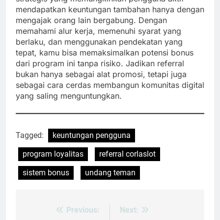
mendapatkan keuntungan tambahan hanya dengan
mengajak orang lain bergabung. Dengan
memahami alur kerja, memenuhi syarat yang
berlaku, dan menggunakan pendekatan yang
tepat, kamu bisa memaksimalkan potensi bonus
dari program ini tanpa risiko. Jadikan referral
bukan hanya sebagai alat promosi, tetapi juga
sebagai cara cerdas membangun komunitas digital
yang saling menguntungkan.
Tagged:
keuntungan pengguna
program loyalitas
referral corlaslot
sistem bonus
undang teman
Previous:
Next:
Post