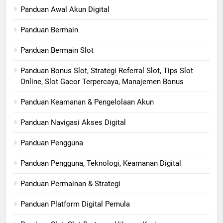
Panduan Awal Akun Digital
Panduan Bermain
Panduan Bermain Slot
Panduan Bonus Slot, Strategi Referral Slot, Tips Slot
Online, Slot Gacor Terpercaya, Manajemen Bonus
Panduan Keamanan & Pengelolaan Akun
Panduan Navigasi Akses Digital
Panduan Pengguna
Panduan Pengguna, Teknologi, Keamanan Digital
Panduan Permainan & Strategi
Panduan Platform Digital Pemula