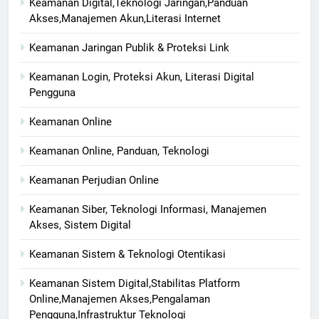
Keamanan Digital,Teknologi Jaringan,Panduan
Akses,Manajemen Akun,Literasi Internet
Keamanan Jaringan Publik & Proteksi Link
Keamanan Login, Proteksi Akun, Literasi Digital
Pengguna
Keamanan Online
Keamanan Online, Panduan, Teknologi
Keamanan Perjudian Online
Keamanan Siber, Teknologi Informasi, Manajemen
Akses, Sistem Digital
Keamanan Sistem & Teknologi Otentikasi
Keamanan Sistem Digital,Stabilitas Platform
Online,Manajemen Akses,Pengalaman
Pengguna,Infrastruktur Teknologi