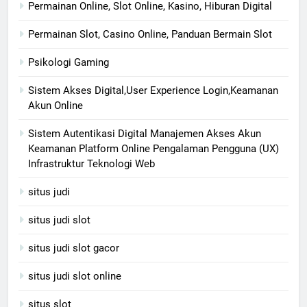
Permainan Online, Slot Online, Kasino, Hiburan Digital
Permainan Slot, Casino Online, Panduan Bermain Slot
Psikologi Gaming
Sistem Akses Digital,User Experience Login,Keamanan
Akun Online
Sistem Autentikasi Digital Manajemen Akses Akun
Keamanan Platform Online Pengalaman Pengguna (UX)
Infrastruktur Teknologi Web
situs judi
situs judi slot
situs judi slot gacor
situs judi slot online
situs slot