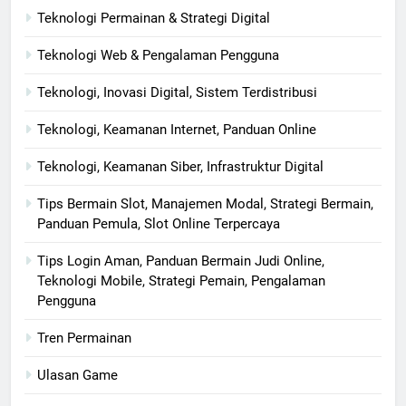
Teknologi Permainan & Strategi Digital
Teknologi Web & Pengalaman Pengguna
Teknologi, Inovasi Digital, Sistem Terdistribusi
Teknologi, Keamanan Internet, Panduan Online
Teknologi, Keamanan Siber, Infrastruktur Digital
Tips Bermain Slot, Manajemen Modal, Strategi Bermain,
Panduan Pemula, Slot Online Terpercaya
Tips Login Aman, Panduan Bermain Judi Online,
Teknologi Mobile, Strategi Pemain, Pengalaman
Pengguna
Tren Permainan
Ulasan Game