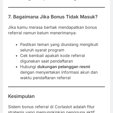
7. Bagaimana Jika Bonus Tidak Masuk?
Jika kamu merasa berhak mendapatkan bonus
referral namun belum menerimanya:
Pastikan teman yang diundang mengikuti
seluruh syarat program
Cek kembali apakah kode referral
digunakan saat pendaftaran
Hubungi
dukungan pelanggan resmi
dengan menyertakan informasi akun dan
waktu pendaftaran referral
Kesimpulan
Sistem bonus referral di Corlaslot adalah fitur
strategis yang memungkinkan pengguna aktif