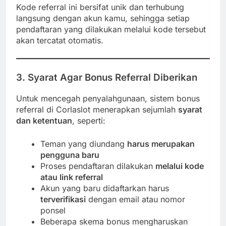
Kode referral ini bersifat unik dan terhubung
langsung dengan akun kamu, sehingga setiap
pendaftaran yang dilakukan melalui kode tersebut
akan tercatat otomatis.
3. Syarat Agar Bonus Referral Diberikan
Untuk mencegah penyalahgunaan, sistem bonus
referral di Corlaslot menerapkan sejumlah
syarat
dan ketentuan
, seperti:
Teman yang diundang
harus merupakan
pengguna baru
Proses pendaftaran dilakukan
melalui kode
atau link referral
Akun yang baru didaftarkan harus
terverifikasi
dengan email atau nomor
ponsel
Beberapa skema bonus mengharuskan