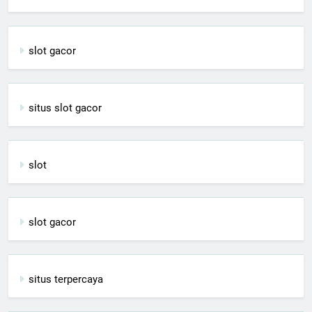
slot gacor
situs slot gacor
slot
slot gacor
situs terpercaya