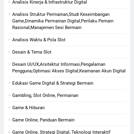
Analisis Kinerja & Infrastruktur Digital
Analisis Struktur Permainan,Studi Keseimbangan
Game,Dinamika Permainan Digital,Perilaku Pemain
Rasional,Manajemen Sesi Bermain
Analisis Waktu & Pola Slot
Desain & Tema Slot
Desain UI/UX,Arsitektur Informasi,Pengalaman
Pengguna,Optimasi Akses Digital,Keamanan Akun Digital
Edukasi Game Digital & Strategi Bermain
Gambling, Slot Online, Permainan
Game & Hiburan
Game Online, Panduan Bermain
Game Online, Strategi Digital, Teknologi Interaktif