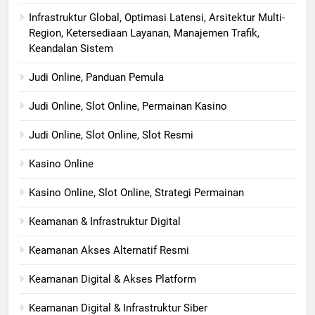
Infrastruktur Global, Optimasi Latensi, Arsitektur Multi-
Region, Ketersediaan Layanan, Manajemen Trafik,
Keandalan Sistem
Judi Online, Panduan Pemula
Judi Online, Slot Online, Permainan Kasino
Judi Online, Slot Online, Slot Resmi
Kasino Online
Kasino Online, Slot Online, Strategi Permainan
Keamanan & Infrastruktur Digital
Keamanan Akses Alternatif Resmi
Keamanan Digital & Akses Platform
Keamanan Digital & Infrastruktur Siber