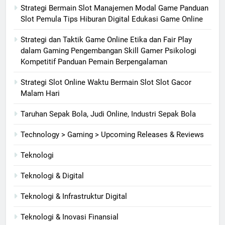
Strategi Bermain Slot Manajemen Modal Game Panduan
Slot Pemula Tips Hiburan Digital Edukasi Game Online
Strategi dan Taktik Game Online Etika dan Fair Play
dalam Gaming Pengembangan Skill Gamer Psikologi
Kompetitif Panduan Pemain Berpengalaman
Strategi Slot Online Waktu Bermain Slot Slot Gacor
Malam Hari
Taruhan Sepak Bola, Judi Online, Industri Sepak Bola
Technology > Gaming > Upcoming Releases & Reviews
Teknologi
Teknologi & Digital
Teknologi & Infrastruktur Digital
Teknologi & Inovasi Finansial