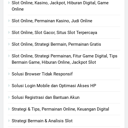
Slot Online, Kasino, Jackpot, Hiburan Digital, Game
Online
Slot Online, Permainan Kasino, Judi Online
Slot Online, Slot Gacor, Situs Slot Terpercaya
Slot Online, Strategi Bermain, Permainan Gratis
Slot Online, Strategi Permainan, Fitur Game Digital, Tips
Bermain Game, Hiburan Online, Jackpot Slot
Solusi Browser Tidak Responsif
Solusi Login Mobile dan Optimasi Akses HP
Solusi Registrasi dan Bantuan Akun
Strategi & Tips, Permainan Online, Keuangan Digital
Strategi Bermain & Analisis Slot