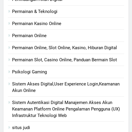
Permainan & Teknologi
Permainan Kasino Online
Permainan Online
Permainan Online, Slot Online, Kasino, Hiburan Digital
Permainan Slot, Casino Online, Panduan Bermain Slot
Psikologi Gaming
Sistem Akses Digital,User Experience Login,Keamanan
Akun Online
Sistem Autentikasi Digital Manajemen Akses Akun
Keamanan Platform Online Pengalaman Pengguna (UX)
Infrastruktur Teknologi Web
situs judi