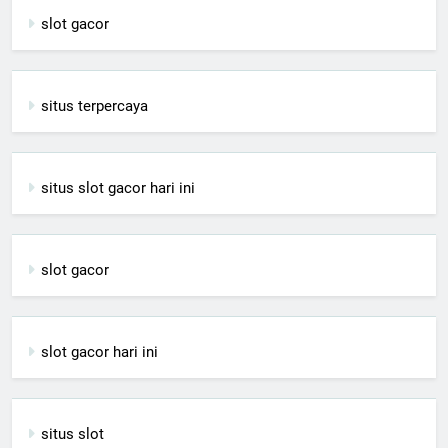
slot gacor
situs terpercaya
situs slot gacor hari ini
slot gacor
slot gacor hari ini
situs slot