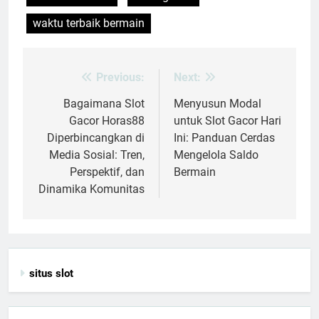
waktu terbaik bermain
Previous:
Next:
Post
navigation
Bagaimana Slot
Menyusun Modal
Gacor Horas88
untuk Slot Gacor Hari
Diperbincangkan di
Ini: Panduan Cerdas
Media Sosial: Tren,
Mengelola Saldo
Perspektif, dan
Bermain
Dinamika Komunitas
situs slot