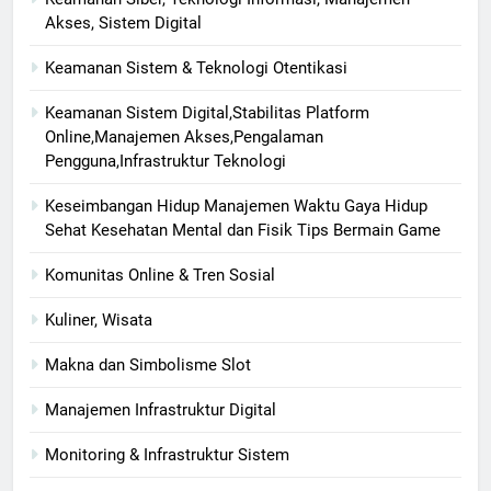
Akses, Sistem Digital
Keamanan Sistem & Teknologi Otentikasi
Keamanan Sistem Digital,Stabilitas Platform
Online,Manajemen Akses,Pengalaman
Pengguna,Infrastruktur Teknologi
Keseimbangan Hidup Manajemen Waktu Gaya Hidup
Sehat Kesehatan Mental dan Fisik Tips Bermain Game
Komunitas Online & Tren Sosial
Kuliner, Wisata
Makna dan Simbolisme Slot
Manajemen Infrastruktur Digital
Monitoring & Infrastruktur Sistem