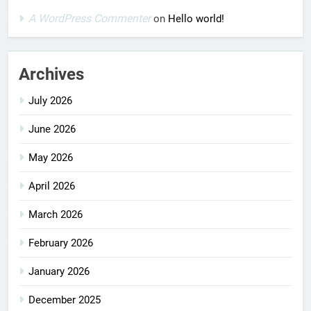
A WordPress Commenter
on
Hello world!
Archives
July 2026
June 2026
May 2026
April 2026
March 2026
February 2026
January 2026
December 2025