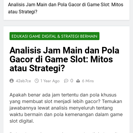
Analisis Jam Main dan Pola Gacor di Game Slot: Mitos
atau Strategi?
EDUKASI GAME DIGITAL & STRATEGI BERMAIN
Analisis Jam Main dan Pola
Gacor di Game Slot: Mitos
atau Strategi?
0
42eb7ce
1 Year Ago
6 Mins
Apakah benar ada jam tertentu dan pola khusus
yang membuat slot menjadi lebih gacor? Temukan
jawabannya lewat analisis menyeluruh tentang
waktu bermain dan pola kemenangan dalam game
slot digital.