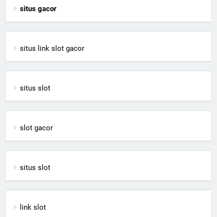
situs gacor
situs link slot gacor
situs slot
slot gacor
situs slot
link slot