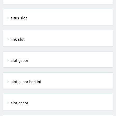
situs slot
link slot
slot gacor
slot gacor hari ini
slot gacor