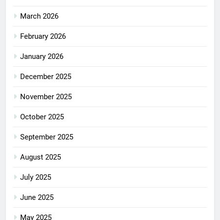
March 2026
February 2026
January 2026
December 2025
November 2025
October 2025
September 2025
August 2025
July 2025
June 2025
May 2025