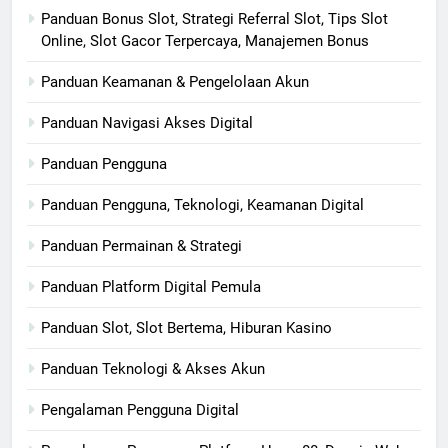
Panduan Bonus Slot, Strategi Referral Slot, Tips Slot
Online, Slot Gacor Terpercaya, Manajemen Bonus
Panduan Keamanan & Pengelolaan Akun
Panduan Navigasi Akses Digital
Panduan Pengguna
Panduan Pengguna, Teknologi, Keamanan Digital
Panduan Permainan & Strategi
Panduan Platform Digital Pemula
Panduan Slot, Slot Bertema, Hiburan Kasino
Panduan Teknologi & Akses Akun
Pengalaman Pengguna Digital