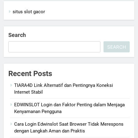
situs slot gacor
Search
SEARCH
Recent Posts
TIARA4D Link Alternatif dan Pentingnya Koneksi
Internet Stabil
EDWINSLOT Login dan Faktor Penting dalam Menjaga
Kenyamanan Pengguna
Cara Login Edwinslot Saat Browser Tidak Merespons
dengan Langkah Aman dan Praktis