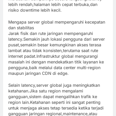
lebih rendah,halaman lebih cepat terbuka,dan
risiko downtime lebih kecil.
Mengapa server global mempengaruhi kecepatan
dan stabilitas
Jarak fisik dan rute jaringan mempengaruhi
latency.Semakin jauh lokasi pengguna dari server
pusat,semakin besar kemungkinan akses terasa
lambat atau tidak konsisten,terutama saat rute
internet padat.Infrastruktur global mengurangi
masalah ini dengan mendekatkan titik layanan ke
pengguna,baik melalui data center multi-region
maupun jaringan CDN di edge.
Selain latency,server global juga meningkatkan
ketahanan.Jika satu region mengalami
gangguan,sistem dapat mengalihkan trafik ke
region lain.Ketahanan seperti ini sangat penting
untuk menjaga akses tetap tersedia ketika terjadi
gangguan jaringan regional,maintenance,atau