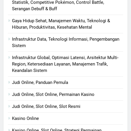
Statistik, Competitive Pokémon, Control Battle,
Serangan Debuff & Buff
Gaya Hidup Sehat, Manajemen Waktu, Teknologi &
Hiburan, Produktivitas, Kesehatan Mental
Infrastruktur Data, Teknologi Informasi, Pengembangan
Sistem
Infrastruktur Global, Optimasi Latensi, Arsitektur Multi-
Region, Ketersediaan Layanan, Manajemen Trafik,
Keandalan Sistem
Judi Online, Panduan Pemula
Judi Online, Slot Online, Permainan Kasino
Judi Online, Slot Online, Slot Resmi
Kasino Online
Kasino Online, Slot Online, Strategi Permainan