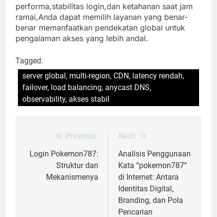
performa,stabilitas login,dan ketahanan saat jam
ramai,Anda dapat memilih layanan yang benar-
benar memanfaatkan pendekatan global untuk
pengalaman akses yang lebih andal.
Tagged:
server global, multi-region, CDN, latency rendah,
failover, load balancing, anycast DNS,
observability, akses stabil
Previous:
Next:
Post
navigation
Login Pokemon787:
Analisis Penggunaan
Struktur dan
Kata “pokemon787”
Mekanismenya
di Internet: Antara
Identitas Digital,
Branding, dan Pola
Pencarian