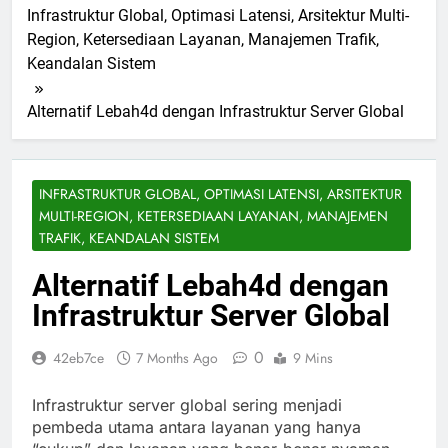
Infrastruktur Global, Optimasi Latensi, Arsitektur Multi-
Region, Ketersediaan Layanan, Manajemen Trafik,
Keandalan Sistem
Alternatif Lebah4d dengan Infrastruktur Server Global
INFRASTRUKTUR GLOBAL, OPTIMASI LATENSI, ARSITEKTUR
MULTI-REGION, KETERSEDIAAN LAYANAN, MANAJEMEN
TRAFIK, KEANDALAN SISTEM
Alternatif Lebah4d dengan
Infrastruktur Server Global
0
42eb7ce
7 Months Ago
9 Mins
Infrastruktur server global sering menjadi
pembeda utama antara layanan yang hanya