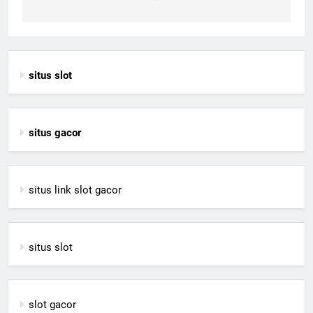
situs slot
situs gacor
situs link slot gacor
situs slot
slot gacor