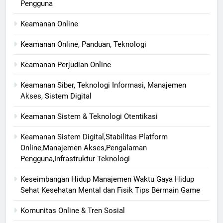
Pengguna
Keamanan Online
Keamanan Online, Panduan, Teknologi
Keamanan Perjudian Online
Keamanan Siber, Teknologi Informasi, Manajemen
Akses, Sistem Digital
Keamanan Sistem & Teknologi Otentikasi
Keamanan Sistem Digital,Stabilitas Platform
Online,Manajemen Akses,Pengalaman
Pengguna,Infrastruktur Teknologi
Keseimbangan Hidup Manajemen Waktu Gaya Hidup
Sehat Kesehatan Mental dan Fisik Tips Bermain Game
Komunitas Online & Tren Sosial