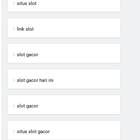
situs slot
link slot
slot gacor
slot gacor hari ini
slot gacor
situs slot gacor