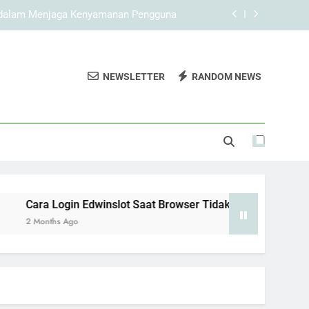
 dalam Menjaga Kenyamanan Pengguna
pons dengan Langkah Aman dan Praktis
 untuk Akses Lebih Fleksibel dan Aman
NEWSLETTER
RANDOM NEWS
dan Pentingnya Koneksi Internet Stabil
a, Tips, Dan Panduan Permainan Bola Voli Untuk Penggemar
 dalam Menjaga Kenyamanan Pengguna
pons dengan Langkah Aman dan Praktis
 untuk Akses Lebih Fleksibel dan Aman
ogin Edwinslot Saat Browser Tidak Merespons dengan Langka
s Ago