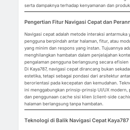
serta dampaknya terhadap kenyamanan dan produkt
Pengertian Fitur Navigasi Cepat dan Pera
Navigasi cepat adalah metode interaksi antarmuk
pengguna berpindah antar halaman, fitur, atau mod
yang minim dan respons yang instan. Tujuannya ad
menghilangkan hambatan dalam penjelajahan kont
pengalaman pengguna berlangsung secara efisien 
Di Kaya787, navigasi cepat dirancang bukan sekad
estetika, tetapi sebagai pondasi dari arsitektur an
berorientasi pada kecepatan dan kemudahan. Teknol
ini menggabungkan prinsip-prinsip UI/UX modern, 
dan penggunaan cache sisi klien (client-side cachin
halaman berlangsung tanpa hambatan.
Teknologi di Balik Navigasi Cepat Kaya787