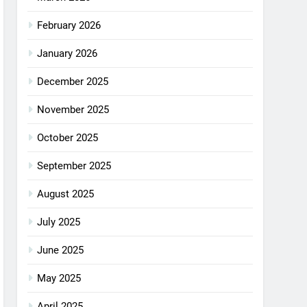
February 2026
January 2026
December 2025
November 2025
October 2025
September 2025
August 2025
July 2025
June 2025
May 2025
April 2025