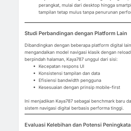
perangkat, mulai dari desktop hingga smartp
tampilan tetap mulus tanpa penurunan perfo
Studi Perbandingan dengan Platform Lain
Dibandingkan dengan beberapa platform digital lai
mengandalkan model navigasi klasik dengan reload 
berpindah halaman, Kaya787 unggul dari sisi:
Kecepatan respons UI
Konsistensi tampilan dan data
Efisiensi bandwidth pengguna
Kesesuaian dengan prinsip mobile-first
Ini menjadikan Kaya787 sebagai benchmark baru 
sistem navigasi digital berbasis performa tinggi.
Evaluasi Kelebihan dan Potensi Peningkat