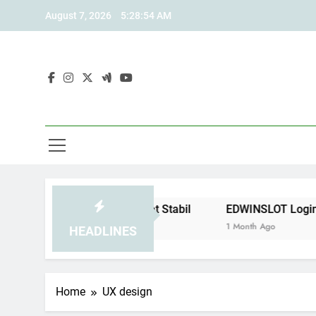
Skip
August 7, 2026
5:28:55 AM
to
content
Vol
Ikuti
a Koneksi Internet Stabil
EDWINSLOT Login dan Fakto
1 Month Ago
HEADLINES
Home
UX design