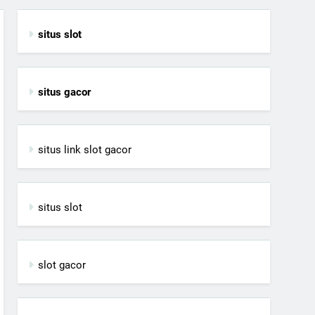
situs slot
situs gacor
situs link slot gacor
situs slot
slot gacor