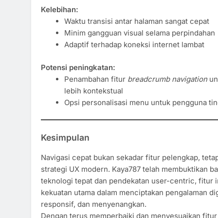
Kelebihan:
Waktu transisi antar halaman sangat cepat
Minim gangguan visual selama perpindahan
Adaptif terhadap koneksi internet lambat
Potensi peningkatan:
Penambahan fitur
breadcrumb navigation
un
lebih kontekstual
Opsi personalisasi menu untuk pengguna ting
Kesimpulan
Navigasi cepat bukan sekadar fitur pelengkap, tetapi
strategi UX modern. Kaya787 telah membuktikan 
teknologi tepat dan pendekatan user-centric, fitur 
kekuatan utama dalam menciptakan pengalaman digi
responsif, dan menyenangkan.
Dengan terus memperbaiki dan menyesuaikan fitur 