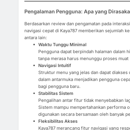
Pengalaman Pengguna: Apa yang Dirasaka
Berdasarkan review dan pengamatan pada interaksi
navigasi cepat di Kaya787 memberikan sejumlah ke
antara lain:
Waktu Tunggu Minimal
Pengguna dapat berpindah halaman dalam hit
tanpa merasa harus menunggu proses muat u
Navigasi Intuitif
Struktur menu yang jelas dan dapat diakses da
dalam antarmuka menjadikan pengguna cepat
bagi pengguna baru.
Stabilitas Sistem
Pengalihan antar fitur tidak menyebabkan lag
Sistem mampu mempertahankan performa op
digunakan secara bersamaan oleh banyak p
Fleksibilitas Akses
Kaya787 merancang fitur navigasi yang respo