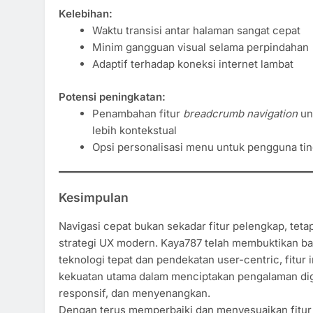
Kelebihan:
Waktu transisi antar halaman sangat cepat
Minim gangguan visual selama perpindahan
Adaptif terhadap koneksi internet lambat
Potensi peningkatan:
Penambahan fitur
breadcrumb navigation
un
lebih kontekstual
Opsi personalisasi menu untuk pengguna ting
Kesimpulan
Navigasi cepat bukan sekadar fitur pelengkap, tetapi
strategi UX modern. Kaya787 telah membuktikan 
teknologi tepat dan pendekatan user-centric, fitur 
kekuatan utama dalam menciptakan pengalaman digi
responsif, dan menyenangkan.
Dengan terus memperbaiki dan menyesuaikan fitur 