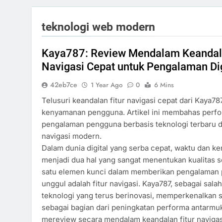
teknologi web modern
Kaya787: Review Mendalam Keandala
Navigasi Cepat untuk Pengalaman Di
42eb7ce
1 Year Ago
0
6 Mins
Telusuri keandalan fitur navigasi cepat dari Kaya
kenyamanan pengguna. Artikel ini membahas perfor
pengalaman pengguna berbasis teknologi terbaru d
navigasi modern.
Dalam dunia digital yang serba cepat, waktu dan 
menjadi dua hal yang sangat menentukan kualitas s
satu elemen kunci dalam memberikan pengalaman
unggul adalah fitur navigasi. Kaya787, sebagai salah
teknologi yang terus berinovasi, memperkenalkan s
sebagai bagian dari peningkatan performa antarmuka
mereview secara mendalam keandalan fitur naviga