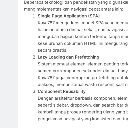
Beberapa teknologi dan pendekatan yang digunaka
mengimplementasikan navigasi cepat antara lain:
Single Page Application (SPA)
Kaya787 mengadopsi model SPA yang memu
halaman utama dimuat sekali, dan navigasi a
mengubah bagian konten tertentu, tanpa me
keseluruhan dokumen HTML. Ini mengurangi
secara drastis.
Lazy Loading dan Prefetching
Sistem memuat elemen-elemen penting terle
sementara komponen sekunder dimuat hanya
Kaya787 juga menerapkan prefetching untuk
diakses, mempercepat waktu respons saat na
Component Reusability
Dengan arsitektur berbasis komponen, elem
seperti sidebar, dropdown, dan search bar 
kembali tanpa proses rendering ulang yang 
pengalaman navigasi yang konsisten dan rin