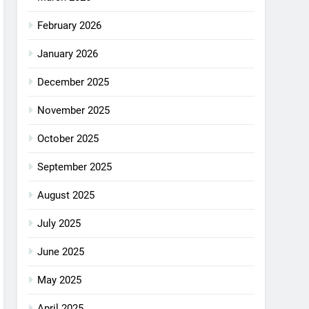
February 2026
January 2026
December 2025
November 2025
October 2025
September 2025
August 2025
July 2025
June 2025
May 2025
April 2025