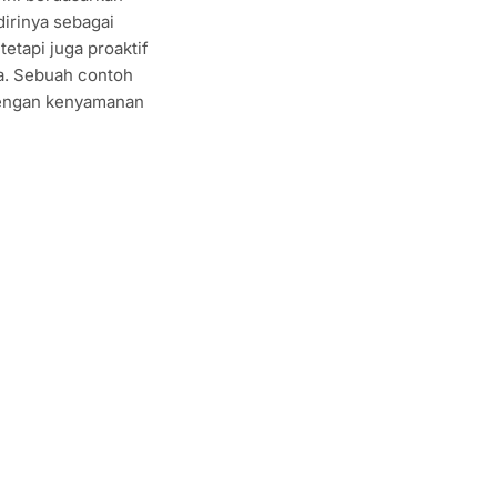
irinya sebagai
tetapi juga proaktif
a. Sebuah contoh
dengan kenyamanan