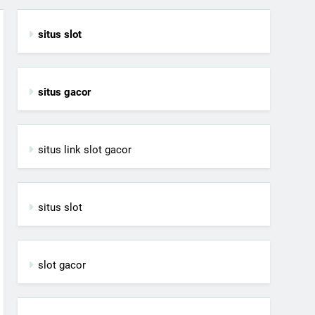
situs slot
situs gacor
situs link slot gacor
situs slot
slot gacor