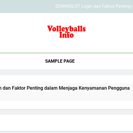
EDWINSLOT Login dan Faktor Penting
Cara Login Edwinslot Saat Browser Tidak Meres
Lebah4D Login Mobile Friendly
leyballs Info
TIARA4D Link Alternatif 
 Perkembangan Dunia Bola Voli Dengan Volleyballs Info. Berit
Olahraga.
EDWINSLOT Login dan Faktor Penting
SAMPLE PAGE
Cara Login Edwinslot Saat Browser Tidak Meres
Lebah4D Login Mobile Friendly
r Penting dalam Menjaga Kenyamanan Pengguna
Cara L
2 Month