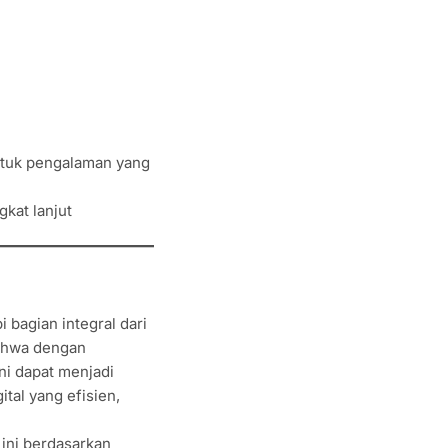
tuk pengalaman yang
kat lanjut
 bagian integral dari
bahwa dengan
ini dapat menjadi
tal yang efisien,
ini berdasarkan