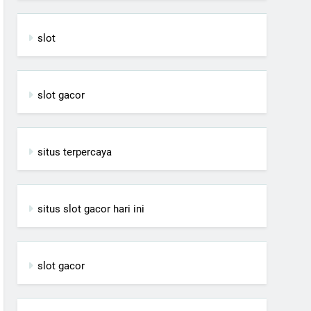
slot
slot gacor
situs terpercaya
situs slot gacor hari ini
slot gacor