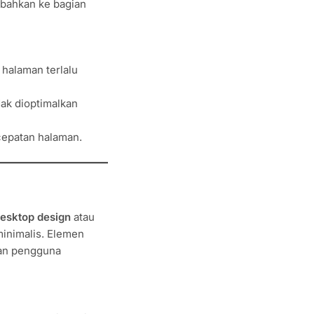
mbahkan ke bagian
a halaman terlalu
dak dioptimalkan
epatan halaman.
esktop design
atau
minimalis. Elemen
kan pengguna