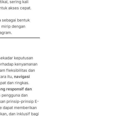
kal, sering kali
uk akses cepat.
n
sebagai bentuk
, mirip dengan
tagram.
 sekadar keputusan
 terhadap kenyamanan
m fleksibilitas dan
ara itu,
navigasi
pat dan ringkas.
ng responsif dan
n pengguna dan
n prinsip-prinsip E-
ine dapat memberikan
an, dan inklusif bagi