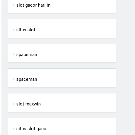
slot gacor hari ini
situs slot
spaceman
spaceman
slot maxwin
situs slot gacor