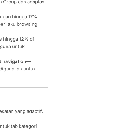
n Group dan adaptasi
ungan hingga 17%
erilaku browsing
 hingga 12% di
guna untuk
d navigation
—
 digunakan untuk
atan yang adaptif.
ntuk tab kategori