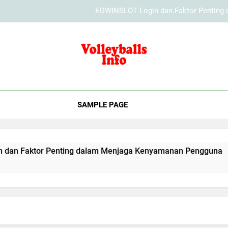
EDWINSLOT Login dan Faktor Penting
Cara Login Edwinslot Saat Browser Tidak Meres
Lebah4D Login Mobile Friendly
leyballs Info
TIARA4D Link Alternatif 
 Perkembangan Dunia Bola Voli Dengan Volleyballs Info. Berit
Olahraga.
EDWINSLOT Login dan Faktor Penting
SAMPLE PAGE
Cara Login Edwinslot Saat Browser Tidak Meres
Lebah4D Login Mobile Friendly
or Penting dalam Menjaga Kenyamanan Pengguna
Cara
2 Mont