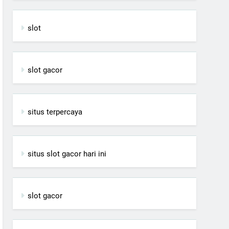
slot
slot gacor
situs terpercaya
situs slot gacor hari ini
slot gacor