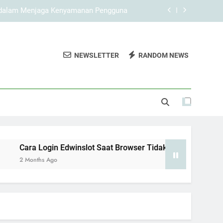
 dalam Menjaga Kenyamanan Pengguna
pons dengan Langkah Aman dan Praktis
 untuk Akses Lebih Fleksibel dan Aman
NEWSLETTER
RANDOM NEWS
dan Pentingnya Koneksi Internet Stabil
a, Tips, Dan Panduan Permainan Bola Voli Untuk Penggemar
 dalam Menjaga Kenyamanan Pengguna
pons dengan Langkah Aman dan Praktis
 untuk Akses Lebih Fleksibel dan Aman
 Login Edwinslot Saat Browser Tidak Merespons dengan Lang
hs Ago