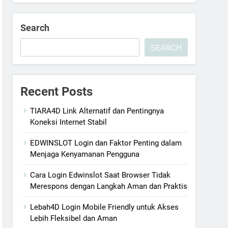
Search
SEARCH
Recent Posts
TIARA4D Link Alternatif dan Pentingnya
Koneksi Internet Stabil
EDWINSLOT Login dan Faktor Penting dalam
Menjaga Kenyamanan Pengguna
Cara Login Edwinslot Saat Browser Tidak
Merespons dengan Langkah Aman dan Praktis
Lebah4D Login Mobile Friendly untuk Akses
Lebih Fleksibel dan Aman