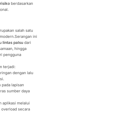
risiko
berdasarkan
onal.
upakan salah satu
 modern.Serangan ini
 lintas palsu
dari
rsamaan, hingga
ri pengguna
 terjadi:
ingan dengan lalu
si.
 pada lapisan
uras sumber daya
aplikasi melalui
 overload secara