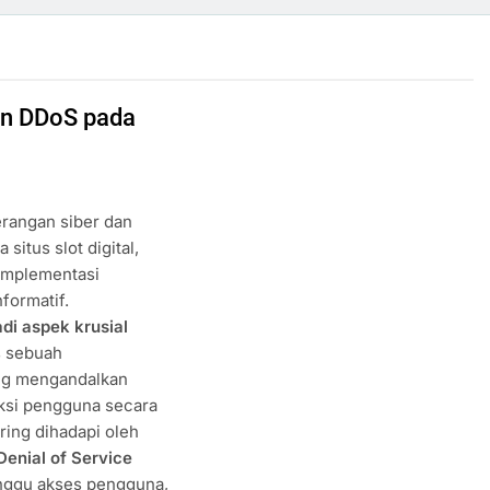
gan DDoS pada
rangan siber dan
itus slot digital,
 implementasi
formatif.
di aspek krusial
s sebuah
yang mengandalkan
aksi pengguna secara
ring dihadapi oleh
Denial of Service
nggu akses pengguna,