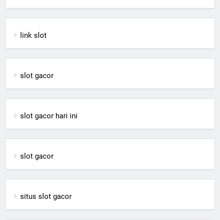
link slot
slot gacor
slot gacor hari ini
slot gacor
situs slot gacor