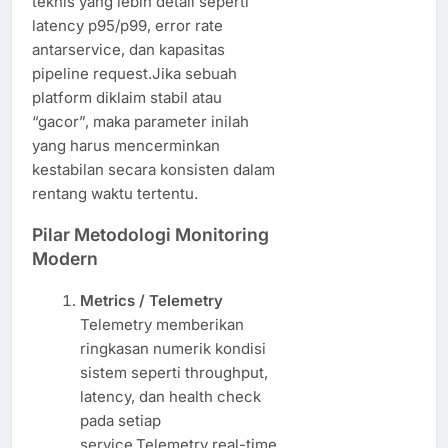
teknis yang lebih detail seperti
latency p95/p99, error rate
antarservice, dan kapasitas
pipeline request.Jika sebuah
platform diklaim stabil atau
“gacor”, maka parameter inilah
yang harus mencerminkan
kestabilan secara konsisten dalam
rentang waktu tertentu.
Pilar Metodologi Monitoring
Modern
Metrics / Telemetry
Telemetry memberikan
ringkasan numerik kondisi
sistem seperti throughput,
latency, dan health check
pada setiap
service.Telemetry real-time