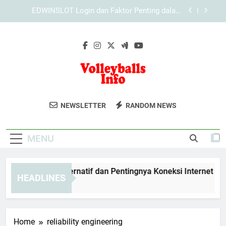
Skip
Cara Login Edwinslot Saat Browser Tidak
to
Merespons dengan Langkah Aman dan Praktis
content
Lebah4D Login Mobile Friendly untuk Akses Lebih
Fleksibel dan Aman
TIARA4D Link Alternatif dan Pentingnya Koneksi
Internet Stabil
EDWINSLOT Login dan Faktor Penting dalam
Menjaga Kenyamanan Pengguna
Volleyballs Info
Ikuti Perkembangan Dunia Bola Voli
Cara Login Edwinslot Saat Browser Tidak
NEWSLETTER
RANDOM NEWS
Merespons dengan Langkah Aman dan Praktis
Dengan Volleyballs Info. Berita, Tips,
Lebah4D Login Mobile Friendly untuk Akses Lebih
Dan Panduan Permainan Bola Voli
Fleksibel dan Aman
MENU
Untuk Penggemar Olahraga.
ARA4D Link Alternatif dan Pentingnya Koneksi Internet Stabil
HEADLINES
Month Ago
Home
reliability engineering