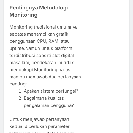
Pentingnya Metodologi
Monitoring
Monitoring tradisional umumnya
sebatas menampilkan grafik
penggunaan CPU, RAM, atau
uptime.Namun untuk platform
terdistribusi seperti slot digital
masa kini, pendekatan ini tidak
mencukupi.Monitoring harus
mampu menjawab dua pertanyaan
penting:
Apakah sistem berfungsi?
Bagaimana kualitas
pengalaman pengguna?
Untuk menjawab pertanyaan
kedua, diperlukan parameter