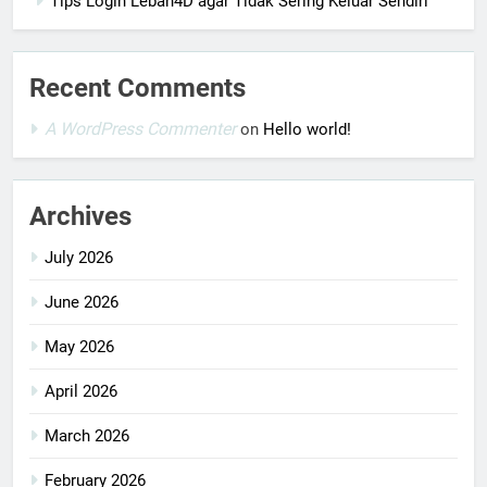
Tips Login Lebah4D agar Tidak Sering Keluar Sendiri
Recent Comments
A WordPress Commenter
on
Hello world!
Archives
July 2026
June 2026
May 2026
April 2026
March 2026
February 2026