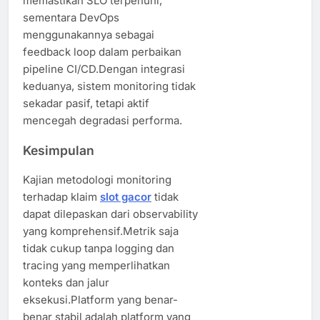
memastikan SLO terpenuhi,
sementara DevOps
menggunakannya sebagai
feedback loop dalam perbaikan
pipeline CI/CD.Dengan integrasi
keduanya, sistem monitoring tidak
sekadar pasif, tetapi aktif
mencegah degradasi performa.
Kesimpulan
Kajian metodologi monitoring
terhadap klaim
slot gacor
tidak
dapat dilepaskan dari observability
yang komprehensif.Metrik saja
tidak cukup tanpa logging dan
tracing yang memperlihatkan
konteks dan jalur
eksekusi.Platform yang benar-
benar stabil adalah platform yang