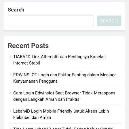
Search
SEARCH
Recent Posts
TIARA4D Link Alternatif dan Pentingnya Koneksi
Internet Stabil
EDWINSLOT Login dan Faktor Penting dalam Menjaga
Kenyamanan Pengguna
Cara Login Edwinslot Saat Browser Tidak Merespons
dengan Langkah Aman dan Praktis
Lebah4D Login Mobile Friendly untuk Akses Lebih
Fleksibel dan Aman