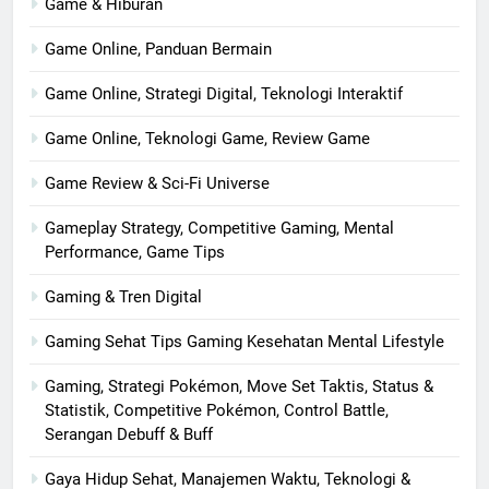
Game & Hiburan
Game Online, Panduan Bermain
Game Online, Strategi Digital, Teknologi Interaktif
Game Online, Teknologi Game, Review Game
Game Review & Sci-Fi Universe
Gameplay Strategy, Competitive Gaming, Mental
Performance, Game Tips
Gaming & Tren Digital
Gaming Sehat Tips Gaming Kesehatan Mental Lifestyle
Gaming, Strategi Pokémon, Move Set Taktis, Status &
Statistik, Competitive Pokémon, Control Battle,
Serangan Debuff & Buff
Gaya Hidup Sehat, Manajemen Waktu, Teknologi &