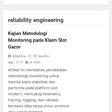
reliability engineering
Kajian Metodologi
Monitoring pada Klaim Slot
Gacor
42eb7ce
10 months
ago
0
6 mins
Artikel ini membahas pendekatan
metodologi monitoring untuk
menilai klaim stabilitas dan
performa pada platform slot
modern, mencakup telemetry,
tracing, logging, dan validasi
berbasis data tanpa unsur promosi
atau ajakan bermain.