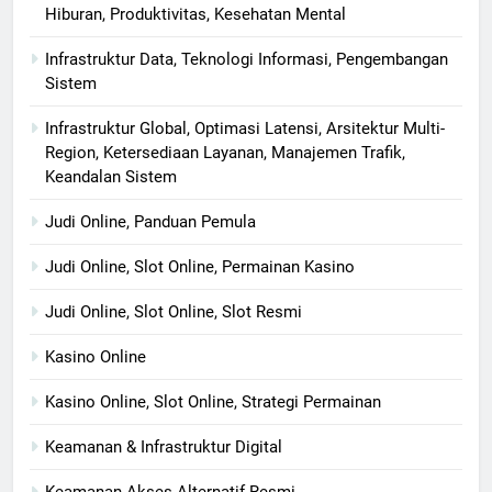
Hiburan, Produktivitas, Kesehatan Mental
Infrastruktur Data, Teknologi Informasi, Pengembangan
Sistem
Infrastruktur Global, Optimasi Latensi, Arsitektur Multi-
Region, Ketersediaan Layanan, Manajemen Trafik,
Keandalan Sistem
Judi Online, Panduan Pemula
Judi Online, Slot Online, Permainan Kasino
Judi Online, Slot Online, Slot Resmi
Kasino Online
Kasino Online, Slot Online, Strategi Permainan
Keamanan & Infrastruktur Digital