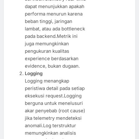
dapat menunjukkan apakah
performa menurun karena
beban tinggi, jaringan
lambat, atau ada bottleneck
pada backend.Metrik ini
juga memungkinkan
pengukuran kualitas
experience berdasarkan
evidence, bukan dugaan.
Logging
Logging menangkap
peristiwa detail pada setiap
eksekusi request.Logging
berguna untuk menelusuri
akar penyebab (root cause)
jika telemetry mendeteksi
anomali.Log terstruktur
memungkinkan analisis