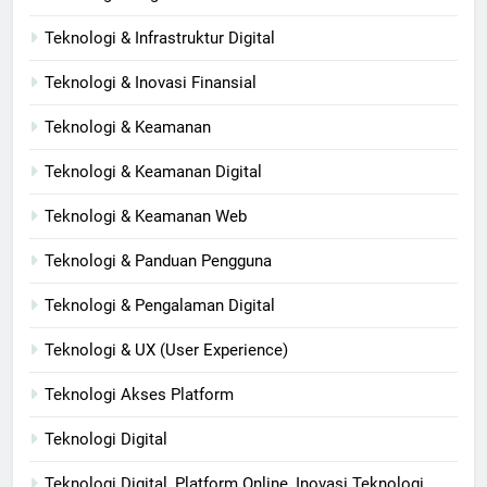
Teknologi & Infrastruktur Digital
Teknologi & Inovasi Finansial
Teknologi & Keamanan
Teknologi & Keamanan Digital
Teknologi & Keamanan Web
Teknologi & Panduan Pengguna
Teknologi & Pengalaman Digital
Teknologi & UX (User Experience)
Teknologi Akses Platform
Teknologi Digital
Teknologi Digital, Platform Online, Inovasi Teknologi