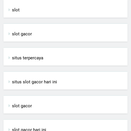
slot
slot gacor
situs terpercaya
situs slot gacor hari ini
slot gacor
slot gacor hari ini