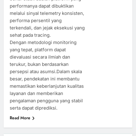
performanya dapat dibuktikan
melalui sinyal telemetry konsisten,
performa persentil yang
terkendali, dan jejak eksekusi yang
sehat pada tracing.
Dengan metodologi monitoring
yang tepat, platform dapat
dievaluasi secara ilmiah dan
terukur, bukan berdasarkan
persepsi atau asumsi.Dalam skala
besar, pendekatan ini membantu
memastikan keberlanjutan kualitas
layanan dan memberikan
pengalaman pengguna yang stabil
serta dapat diprediksi.
Read More