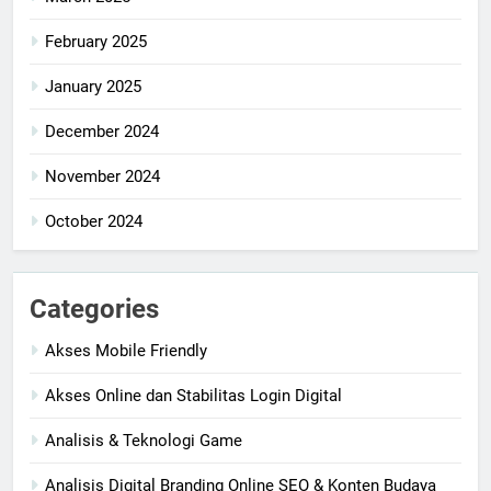
February 2025
January 2025
December 2024
November 2024
October 2024
Categories
Akses Mobile Friendly
Akses Online dan Stabilitas Login Digital
Analisis & Teknologi Game
Analisis Digital Branding Online SEO & Konten Budaya