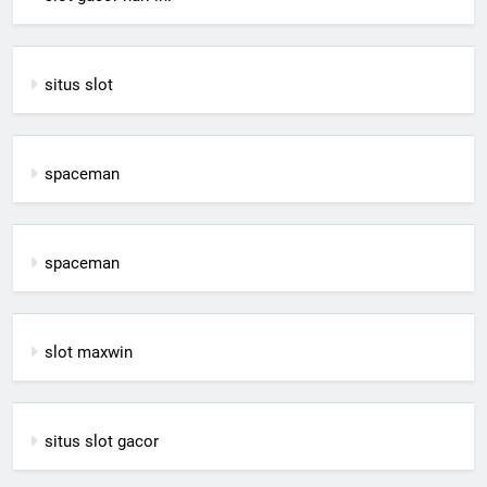
situs slot
spaceman
spaceman
slot maxwin
situs slot gacor