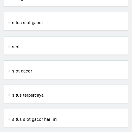
situs slot gacor
slot
slot gacor
situs terpercaya
situs slot gacor hari ini