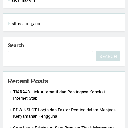
slot maxwin
situs slot gacor
Search
SEARCH
Recent Posts
TIARA4D Link Alternatif dan Pentingnya Koneksi
Internet Stabil
EDWINSLOT Login dan Faktor Penting dalam Menjaga
Kenyamanan Pengguna