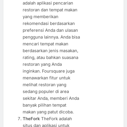
adalah aplikasi pencarian
restoran dan tempat makan
yang memberikan
rekomendasi berdasarkan
preferensi Anda dan ulasan
pengguna lainnya. Anda bisa
mencari tempat makan
berdasarkan jenis masakan,
rating, atau bahkan suasana
restoran yang Anda
inginkan. Foursquare juga
menawarkan fitur untuk
melihat restoran yang
sedang populer di area
sekitar Anda, memberi Anda
banyak pilihan tempat
makan yang patut dicoba.
TheFork
TheFork adalah
situs dan aplikasi untuk