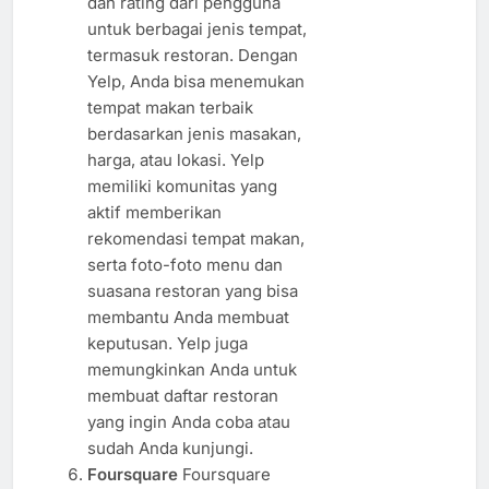
dan rating dari pengguna
untuk berbagai jenis tempat,
termasuk restoran. Dengan
Yelp, Anda bisa menemukan
tempat makan terbaik
berdasarkan jenis masakan,
harga, atau lokasi. Yelp
memiliki komunitas yang
aktif memberikan
rekomendasi tempat makan,
serta foto-foto menu dan
suasana restoran yang bisa
membantu Anda membuat
keputusan. Yelp juga
memungkinkan Anda untuk
membuat daftar restoran
yang ingin Anda coba atau
sudah Anda kunjungi.
Foursquare
Foursquare