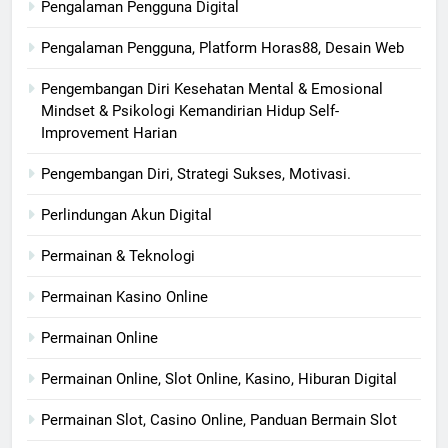
Pengalaman Pengguna Digital
Pengalaman Pengguna, Platform Horas88, Desain Web
Pengembangan Diri Kesehatan Mental & Emosional
Mindset & Psikologi Kemandirian Hidup Self-
Improvement Harian
Pengembangan Diri, Strategi Sukses, Motivasi.
Perlindungan Akun Digital
Permainan & Teknologi
Permainan Kasino Online
Permainan Online
Permainan Online, Slot Online, Kasino, Hiburan Digital
Permainan Slot, Casino Online, Panduan Bermain Slot