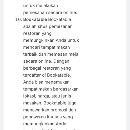
untuk melakukan
pemesanan secara online.
Bookatable
Bookatable
adalah situs pemesanan
restoran yang
memungkinkan Anda untuk
mencari tempat makan
terbaik dan memesan meja
secara online. Dengan
berbagai restoran yang
terdaftar di Bookatable,
Anda bisa menemukan
tempat makan berdasarkan
lokasi, harga, atau jenis
masakan. Bookatable juga
menawarkan promosi dan
penawaran khusus yang
memungkinkan Anda