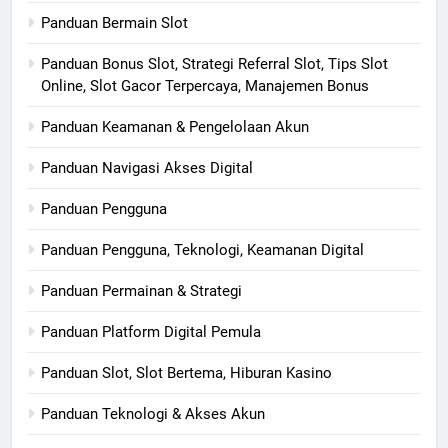
Panduan Bermain Slot
Panduan Bonus Slot, Strategi Referral Slot, Tips Slot
Online, Slot Gacor Terpercaya, Manajemen Bonus
Panduan Keamanan & Pengelolaan Akun
Panduan Navigasi Akses Digital
Panduan Pengguna
Panduan Pengguna, Teknologi, Keamanan Digital
Panduan Permainan & Strategi
Panduan Platform Digital Pemula
Panduan Slot, Slot Bertema, Hiburan Kasino
Panduan Teknologi & Akses Akun