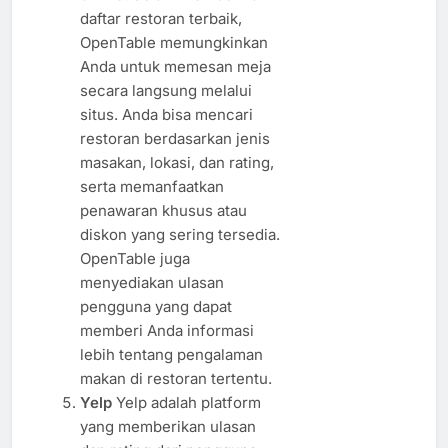
daftar restoran terbaik,
OpenTable memungkinkan
Anda untuk memesan meja
secara langsung melalui
situs. Anda bisa mencari
restoran berdasarkan jenis
masakan, lokasi, dan rating,
serta memanfaatkan
penawaran khusus atau
diskon yang sering tersedia.
OpenTable juga
menyediakan ulasan
pengguna yang dapat
memberi Anda informasi
lebih tentang pengalaman
makan di restoran tertentu.
Yelp
Yelp adalah platform
yang memberikan ulasan