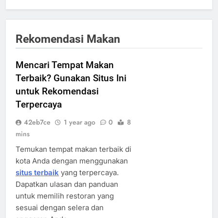
Rekomendasi Makan
Mencari Tempat Makan
Terbaik? Gunakan Situs Ini
untuk Rekomendasi
Terpercaya
42eb7ce
1 year ago
0
8
mins
Temukan tempat makan terbaik di
kota Anda dengan menggunakan
situs terbaik
yang terpercaya.
Dapatkan ulasan dan panduan
untuk memilih restoran yang
sesuai dengan selera dan