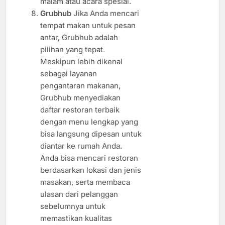
malam atau acara spesial.
Grubhub
Jika Anda mencari
tempat makan untuk pesan
antar, Grubhub adalah
pilihan yang tepat.
Meskipun lebih dikenal
sebagai layanan
pengantaran makanan,
Grubhub menyediakan
daftar restoran terbaik
dengan menu lengkap yang
bisa langsung dipesan untuk
diantar ke rumah Anda.
Anda bisa mencari restoran
berdasarkan lokasi dan jenis
masakan, serta membaca
ulasan dari pelanggan
sebelumnya untuk
memastikan kualitas