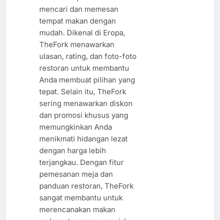
mencari dan memesan
tempat makan dengan
mudah. Dikenal di Eropa,
TheFork menawarkan
ulasan, rating, dan foto-foto
restoran untuk membantu
Anda membuat pilihan yang
tepat. Selain itu, TheFork
sering menawarkan diskon
dan promosi khusus yang
memungkinkan Anda
menikmati hidangan lezat
dengan harga lebih
terjangkau. Dengan fitur
pemesanan meja dan
panduan restoran, TheFork
sangat membantu untuk
merencanakan makan