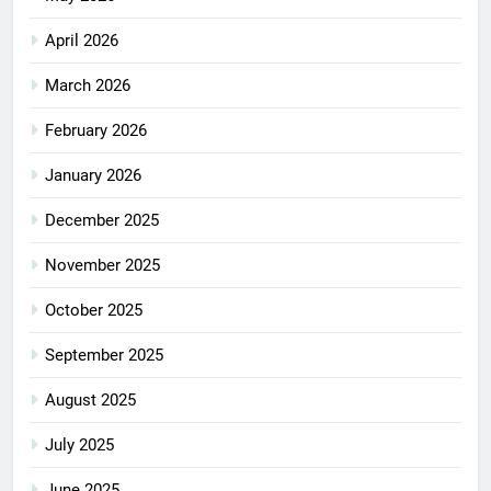
April 2026
March 2026
February 2026
January 2026
December 2025
November 2025
October 2025
September 2025
August 2025
July 2025
June 2025