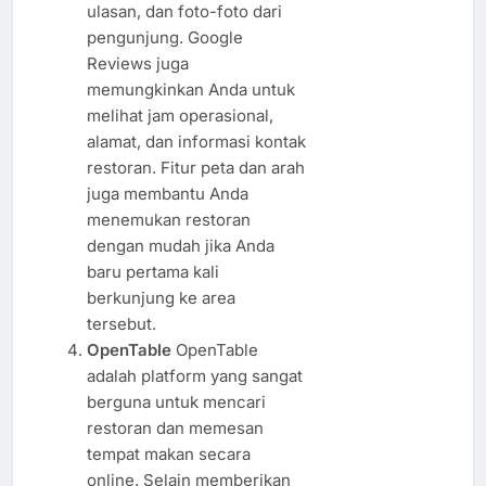
ulasan, dan foto-foto dari
pengunjung. Google
Reviews juga
memungkinkan Anda untuk
melihat jam operasional,
alamat, dan informasi kontak
restoran. Fitur peta dan arah
juga membantu Anda
menemukan restoran
dengan mudah jika Anda
baru pertama kali
berkunjung ke area
tersebut.
OpenTable
OpenTable
adalah platform yang sangat
berguna untuk mencari
restoran dan memesan
tempat makan secara
online. Selain memberikan