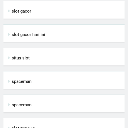
slot gacor
slot gacor hari ini
situs slot
spaceman
spaceman