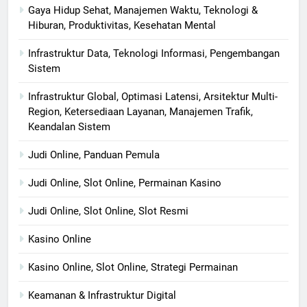
Gaya Hidup Sehat, Manajemen Waktu, Teknologi &
Hiburan, Produktivitas, Kesehatan Mental
Infrastruktur Data, Teknologi Informasi, Pengembangan
Sistem
Infrastruktur Global, Optimasi Latensi, Arsitektur Multi-
Region, Ketersediaan Layanan, Manajemen Trafik,
Keandalan Sistem
Judi Online, Panduan Pemula
Judi Online, Slot Online, Permainan Kasino
Judi Online, Slot Online, Slot Resmi
Kasino Online
Kasino Online, Slot Online, Strategi Permainan
Keamanan & Infrastruktur Digital