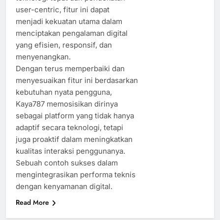
user-centric, fitur ini dapat
menjadi kekuatan utama dalam
menciptakan pengalaman digital
yang efisien, responsif, dan
menyenangkan.
Dengan terus memperbaiki dan
menyesuaikan fitur ini berdasarkan
kebutuhan nyata pengguna,
Kaya787 memosisikan dirinya
sebagai platform yang tidak hanya
adaptif secara teknologi, tetapi
juga proaktif dalam meningkatkan
kualitas interaksi penggunanya.
Sebuah contoh sukses dalam
mengintegrasikan performa teknis
dengan kenyamanan digital.
Read More