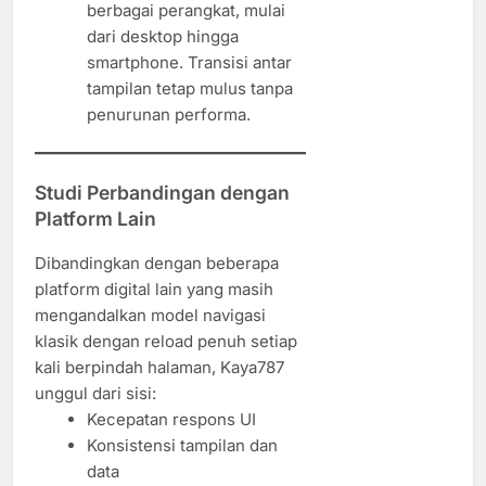
berbagai perangkat, mulai
dari desktop hingga
smartphone. Transisi antar
tampilan tetap mulus tanpa
penurunan performa.
Studi Perbandingan dengan
Platform Lain
Dibandingkan dengan beberapa
platform digital lain yang masih
mengandalkan model navigasi
klasik dengan reload penuh setiap
kali berpindah halaman, Kaya787
unggul dari sisi:
Kecepatan respons UI
Konsistensi tampilan dan
data