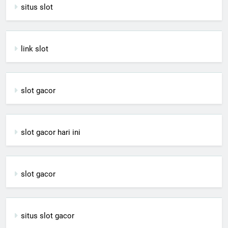
situs slot
link slot
slot gacor
slot gacor hari ini
slot gacor
situs slot gacor