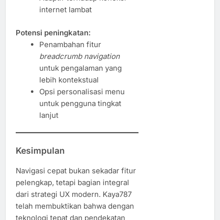
internet lambat
Potensi peningkatan:
Penambahan fitur
breadcrumb navigation
untuk pengalaman yang
lebih kontekstual
Opsi personalisasi menu
untuk pengguna tingkat
lanjut
Kesimpulan
Navigasi cepat bukan sekadar fitur
pelengkap, tetapi bagian integral
dari strategi UX modern. Kaya787
telah membuktikan bahwa dengan
teknologi tepat dan pendekatan