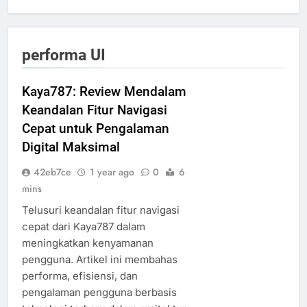
performa UI
Kaya787: Review Mendalam
Keandalan Fitur Navigasi
Cepat untuk Pengalaman
Digital Maksimal
42eb7ce
1 year ago
0
6
mins
Telusuri keandalan fitur navigasi
cepat dari Kaya787 dalam
meningkatkan kenyamanan
pengguna. Artikel ini membahas
performa, efisiensi, dan
pengalaman pengguna berbasis