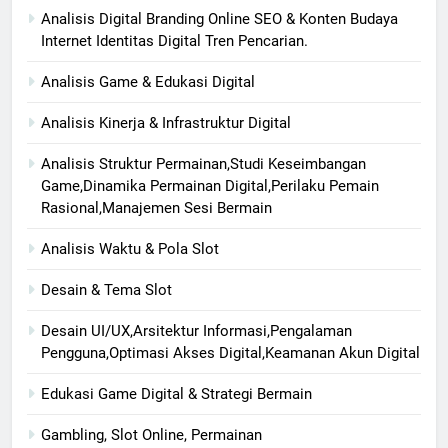
Analisis Digital Branding Online SEO & Konten Budaya
Internet Identitas Digital Tren Pencarian.
Analisis Game & Edukasi Digital
Analisis Kinerja & Infrastruktur Digital
Analisis Struktur Permainan,Studi Keseimbangan
Game,Dinamika Permainan Digital,Perilaku Pemain
Rasional,Manajemen Sesi Bermain
Analisis Waktu & Pola Slot
Desain & Tema Slot
Desain UI/UX,Arsitektur Informasi,Pengalaman
Pengguna,Optimasi Akses Digital,Keamanan Akun Digital
Edukasi Game Digital & Strategi Bermain
Gambling, Slot Online, Permainan