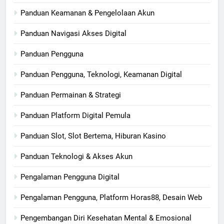
Panduan Keamanan & Pengelolaan Akun
Panduan Navigasi Akses Digital
Panduan Pengguna
Panduan Pengguna, Teknologi, Keamanan Digital
Panduan Permainan & Strategi
Panduan Platform Digital Pemula
Panduan Slot, Slot Bertema, Hiburan Kasino
Panduan Teknologi & Akses Akun
Pengalaman Pengguna Digital
Pengalaman Pengguna, Platform Horas88, Desain Web
Pengembangan Diri Kesehatan Mental & Emosional