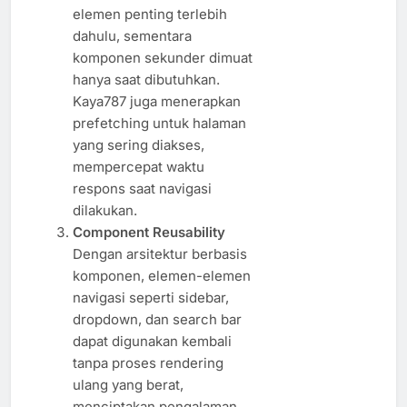
elemen penting terlebih
dahulu, sementara
komponen sekunder dimuat
hanya saat dibutuhkan.
Kaya787 juga menerapkan
prefetching untuk halaman
yang sering diakses,
mempercepat waktu
respons saat navigasi
dilakukan.
Component Reusability
Dengan arsitektur berbasis
komponen, elemen-elemen
navigasi seperti sidebar,
dropdown, dan search bar
dapat digunakan kembali
tanpa proses rendering
ulang yang berat,
menciptakan pengalaman