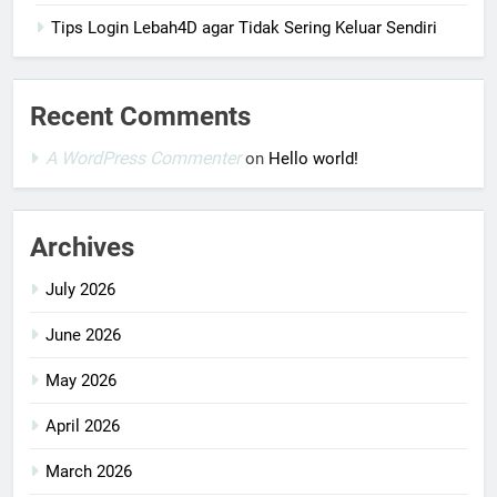
Tips Login Lebah4D agar Tidak Sering Keluar Sendiri
Recent Comments
A WordPress Commenter
on
Hello world!
Archives
July 2026
June 2026
May 2026
April 2026
March 2026