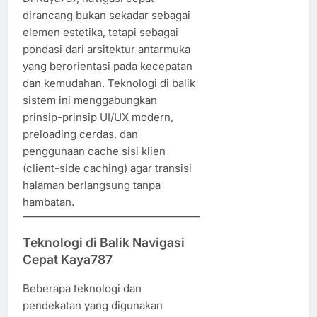
dirancang bukan sekadar sebagai
elemen estetika, tetapi sebagai
pondasi dari arsitektur antarmuka
yang berorientasi pada kecepatan
dan kemudahan. Teknologi di balik
sistem ini menggabungkan
prinsip-prinsip UI/UX modern,
preloading cerdas, dan
penggunaan cache sisi klien
(client-side caching) agar transisi
halaman berlangsung tanpa
hambatan.
Teknologi di Balik Navigasi
Cepat Kaya787
Beberapa teknologi dan
pendekatan yang digunakan