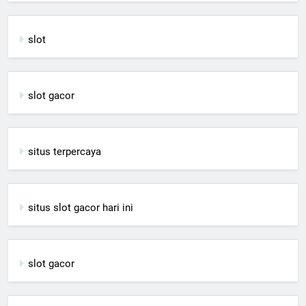
slot
slot gacor
situs terpercaya
situs slot gacor hari ini
slot gacor