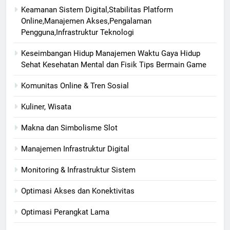
Keamanan Sistem Digital,Stabilitas Platform
Online,Manajemen Akses,Pengalaman
Pengguna,Infrastruktur Teknologi
Keseimbangan Hidup Manajemen Waktu Gaya Hidup
Sehat Kesehatan Mental dan Fisik Tips Bermain Game
Komunitas Online & Tren Sosial
Kuliner, Wisata
Makna dan Simbolisme Slot
Manajemen Infrastruktur Digital
Monitoring & Infrastruktur Sistem
Optimasi Akses dan Konektivitas
Optimasi Perangkat Lama