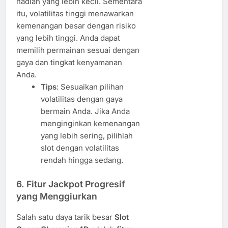
hadiah yang lebih kecil. Sementara
itu, volatilitas tinggi menawarkan
kemenangan besar dengan risiko
yang lebih tinggi. Anda dapat
memilih permainan sesuai dengan
gaya dan tingkat kenyamanan
Anda.
Tips
: Sesuaikan pilihan
volatilitas dengan gaya
bermain Anda. Jika Anda
menginginkan kemenangan
yang lebih sering, pilihlah
slot dengan volatilitas
rendah hingga sedang.
6.
Fitur Jackpot Progresif
yang Menggiurkan
Salah satu daya tarik besar
Slot