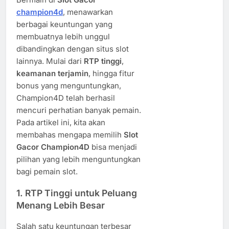
champion4d
, menawarkan
berbagai keuntungan yang
membuatnya lebih unggul
dibandingkan dengan situs slot
lainnya. Mulai dari
RTP tinggi
,
keamanan terjamin
, hingga fitur
bonus yang menguntungkan,
Champion4D telah berhasil
mencuri perhatian banyak pemain.
Pada artikel ini, kita akan
membahas mengapa memilih
Slot
Gacor Champion4D
bisa menjadi
pilihan yang lebih menguntungkan
bagi pemain slot.
1.
RTP Tinggi untuk Peluang
Menang Lebih Besar
Salah satu keuntungan terbesar