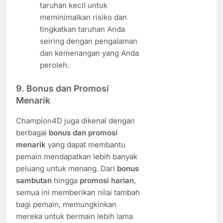
taruhan kecil untuk
meminimalkan risiko dan
tingkatkan taruhan Anda
seiring dengan pengalaman
dan kemenangan yang Anda
peroleh.
9.
Bonus dan Promosi
Menarik
Champion4D juga dikenal dengan
berbagai
bonus dan promosi
menarik
yang dapat membantu
pemain mendapatkan lebih banyak
peluang untuk menang. Dari
bonus
sambutan
hingga
promosi harian
,
semua ini memberikan nilai tambah
bagi pemain, memungkinkan
mereka untuk bermain lebih lama