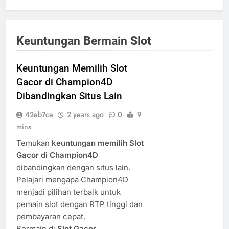
Keuntungan Bermain Slot
Keuntungan Memilih Slot
Gacor di Champion4D
Dibandingkan Situs Lain
42eb7ce
2 years ago
0
9
mins
Temukan
keuntungan memilih Slot
Gacor di Champion4D
dibandingkan dengan situs lain.
Pelajari mengapa Champion4D
menjadi pilihan terbaik untuk
pemain slot dengan RTP tinggi dan
pembayaran cepat.
Bermain di
Slot Gacor