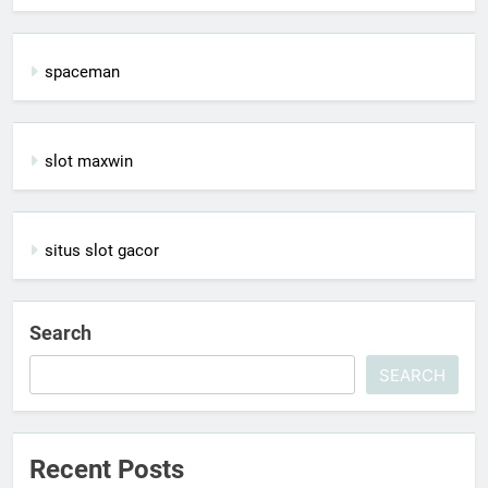
spaceman
slot maxwin
situs slot gacor
Search
SEARCH
Recent Posts