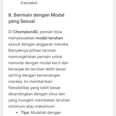
transaksi.
8.
Bermain dengan Modal
yang Sesuai
Di
Champion4D
, pemain bisa
menyesuaikan
modal taruhan
sesuai dengan anggaran mereka.
Banyaknya pilihan taruhan
memungkinkan pemain untuk
memulai dengan modal kecil dan
beranjak ke taruhan lebih besar
seiring dengan kemenangan
mereka. Ini memberikan
fleksibilitas yang lebih besar
dibandingkan dengan situs lain
yang mungkin membatasi taruhan
minimum atau maksimum.
Tips
: Mulailah dengan