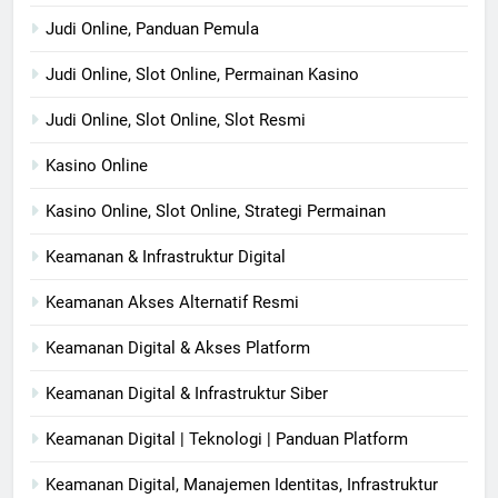
Judi Online, Panduan Pemula
Judi Online, Slot Online, Permainan Kasino
Judi Online, Slot Online, Slot Resmi
Kasino Online
Kasino Online, Slot Online, Strategi Permainan
Keamanan & Infrastruktur Digital
Keamanan Akses Alternatif Resmi
Keamanan Digital & Akses Platform
Keamanan Digital & Infrastruktur Siber
Keamanan Digital | Teknologi | Panduan Platform
Keamanan Digital, Manajemen Identitas, Infrastruktur