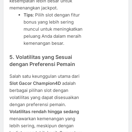
kesempatan lebih besar untuk
memenangkan jackpot.
Tips
: Pilih slot dengan fitur
bonus yang lebih sering
muncul untuk meningkatkan
peluang Anda dalam meraih
kemenangan besar.
5.
Volatilitas yang Sesuai
dengan Preferensi Pemain
Salah satu keunggulan utama dari
Slot Gacor Champion4D
adalah
berbagai pilihan slot dengan
volatilitas yang dapat disesuaikan
dengan preferensi pemain.
Volatilitas rendah hingga sedang
menawarkan kemenangan yang
lebih sering, meskipun dengan