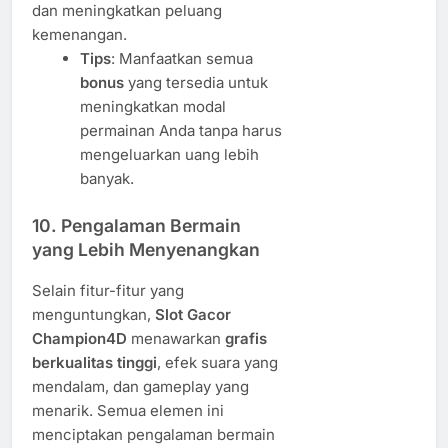
dan meningkatkan peluang
kemenangan.
Tips
: Manfaatkan semua
bonus
yang tersedia untuk
meningkatkan modal
permainan Anda tanpa harus
mengeluarkan uang lebih
banyak.
10.
Pengalaman Bermain
yang Lebih Menyenangkan
Selain fitur-fitur yang
menguntungkan,
Slot Gacor
Champion4D
menawarkan
grafis
berkualitas tinggi
, efek suara yang
mendalam, dan gameplay yang
menarik. Semua elemen ini
menciptakan pengalaman bermain