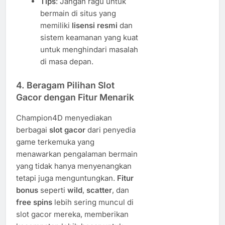
Tips
: Jangan ragu untuk
bermain di situs yang
memiliki
lisensi resmi
dan
sistem keamanan yang kuat
untuk menghindari masalah
di masa depan.
4.
Beragam Pilihan Slot
Gacor dengan Fitur Menarik
Champion4D menyediakan
berbagai
slot gacor
dari penyedia
game terkemuka yang
menawarkan pengalaman bermain
yang tidak hanya menyenangkan
tetapi juga menguntungkan.
Fitur
bonus
seperti
wild
,
scatter
, dan
free spins
lebih sering muncul di
slot gacor mereka, memberikan