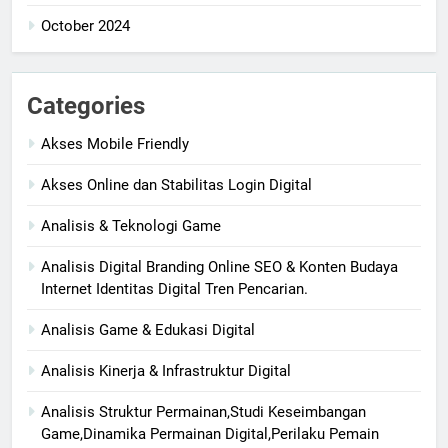
October 2024
Categories
Akses Mobile Friendly
Akses Online dan Stabilitas Login Digital
Analisis & Teknologi Game
Analisis Digital Branding Online SEO & Konten Budaya
Internet Identitas Digital Tren Pencarian.
Analisis Game & Edukasi Digital
Analisis Kinerja & Infrastruktur Digital
Analisis Struktur Permainan,Studi Keseimbangan
Game,Dinamika Permainan Digital,Perilaku Pemain