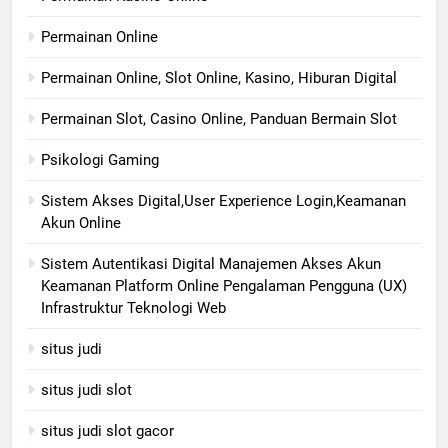
Permainan Online
Permainan Online, Slot Online, Kasino, Hiburan Digital
Permainan Slot, Casino Online, Panduan Bermain Slot
Psikologi Gaming
Sistem Akses Digital,User Experience Login,Keamanan
Akun Online
Sistem Autentikasi Digital Manajemen Akses Akun
Keamanan Platform Online Pengalaman Pengguna (UX)
Infrastruktur Teknologi Web
situs judi
situs judi slot
situs judi slot gacor