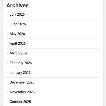
Archives
July 2026
June 2026
May 2026
April 2026
March 2026
February 2026
January 2026
December 2025
November 2025
October 2025