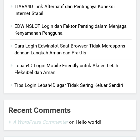
TIARA4D Link Alternatif dan Pentingnya Koneksi
Internet Stabil
EDWINSLOT Login dan Faktor Penting dalam Menjaga
Kenyamanan Pengguna
Cara Login Edwinslot Saat Browser Tidak Merespons
dengan Langkah Aman dan Praktis
Lebah4D Login Mobile Friendly untuk Akses Lebih
Fleksibel dan Aman
Tips Login Lebah4D agar Tidak Sering Keluar Sendiri
Recent Comments
A WordPress Commenter
on
Hello world!