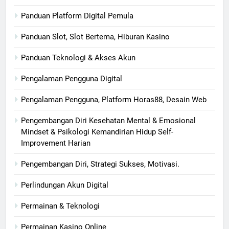
Panduan Platform Digital Pemula
Panduan Slot, Slot Bertema, Hiburan Kasino
Panduan Teknologi & Akses Akun
Pengalaman Pengguna Digital
Pengalaman Pengguna, Platform Horas88, Desain Web
Pengembangan Diri Kesehatan Mental & Emosional
Mindset & Psikologi Kemandirian Hidup Self-
Improvement Harian
Pengembangan Diri, Strategi Sukses, Motivasi.
Perlindungan Akun Digital
Permainan & Teknologi
Permainan Kasino Online