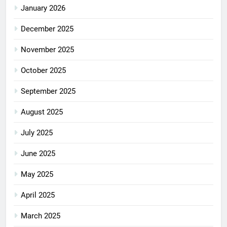
January 2026
December 2025
November 2025
October 2025
September 2025
August 2025
July 2025
June 2025
May 2025
April 2025
March 2025