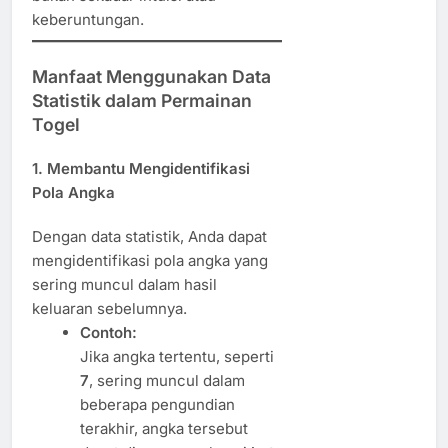
keberuntungan.
Manfaat Menggunakan Data
Statistik dalam Permainan
Togel
1. Membantu Mengidentifikasi
Pola Angka
Dengan data statistik, Anda dapat
mengidentifikasi pola angka yang
sering muncul dalam hasil
keluaran sebelumnya.
Contoh:
Jika angka tertentu, seperti
7
, sering muncul dalam
beberapa pengundian
terakhir, angka tersebut