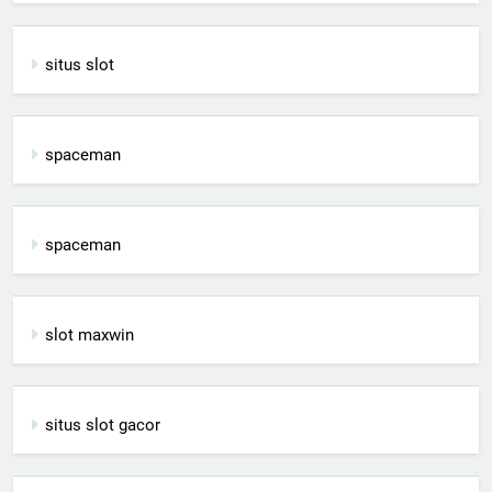
situs slot
spaceman
spaceman
slot maxwin
situs slot gacor