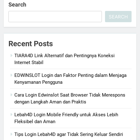
Search
SEARCH
Recent Posts
TIARA4D Link Alternatif dan Pentingnya Koneksi
Internet Stabil
EDWINSLOT Login dan Faktor Penting dalam Menjaga
Kenyamanan Pengguna
Cara Login Edwinslot Saat Browser Tidak Merespons
dengan Langkah Aman dan Praktis
Lebah4D Login Mobile Friendly untuk Akses Lebih
Fleksibel dan Aman
Tips Login Lebah4D agar Tidak Sering Keluar Sendiri