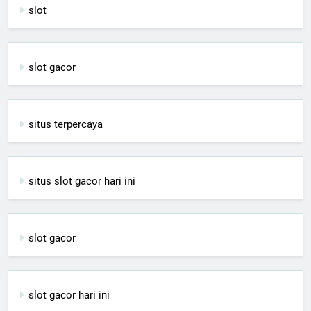
slot
slot gacor
situs terpercaya
situs slot gacor hari ini
slot gacor
slot gacor hari ini