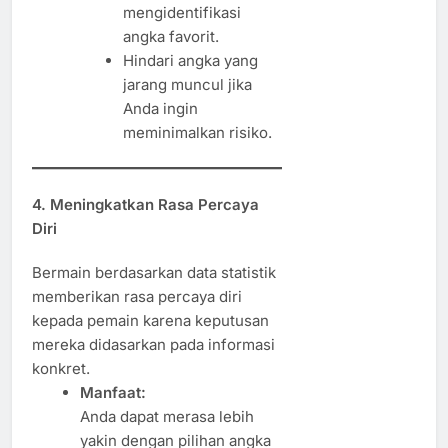
mengidentifikasi
angka favorit.
Hindari angka yang
jarang muncul jika
Anda ingin
meminimalkan risiko.
4. Meningkatkan Rasa Percaya
Diri
Bermain berdasarkan data statistik
memberikan rasa percaya diri
kepada pemain karena keputusan
mereka didasarkan pada informasi
konkret.
Manfaat:
Anda dapat merasa lebih
yakin dengan pilihan angka