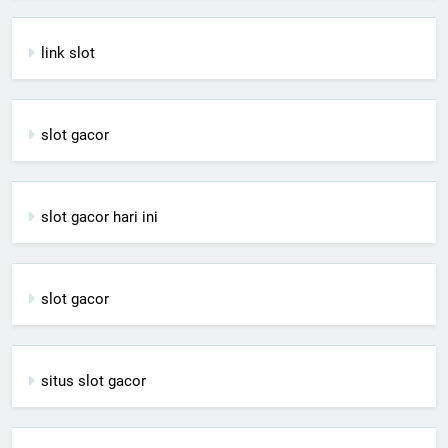
link slot
slot gacor
slot gacor hari ini
slot gacor
situs slot gacor