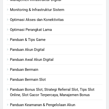
Monitoring & Infrastruktur Sistem
Optimasi Akses dan Konektivitas
Optimasi Perangkat Lama
Panduan & Tips Game
Panduan Akun Digital
Panduan Awal Akun Digital
Panduan Bermain
Panduan Bermain Slot
Panduan Bonus Slot, Strategi Referral Slot, Tips Slot
Online, Slot Gacor Terpercaya, Manajemen Bonus
Panduan Keamanan & Pengelolaan Akun