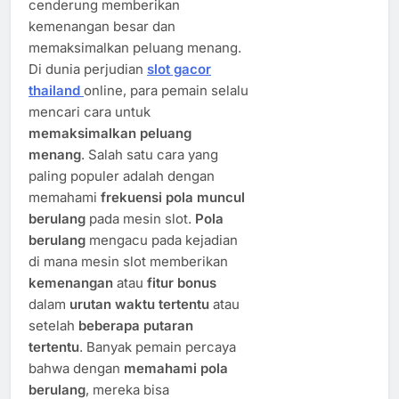
cenderung memberikan
kemenangan besar dan
memaksimalkan peluang menang.
Di dunia perjudian
slot gacor
thailand
online, para pemain selalu
mencari cara untuk
memaksimalkan peluang
menang
. Salah satu cara yang
paling populer adalah dengan
memahami
frekuensi pola muncul
berulang
pada mesin slot.
Pola
berulang
mengacu pada kejadian
di mana mesin slot memberikan
kemenangan
atau
fitur bonus
dalam
urutan waktu tertentu
atau
setelah
beberapa putaran
tertentu
. Banyak pemain percaya
bahwa dengan
memahami pola
berulang
, mereka bisa