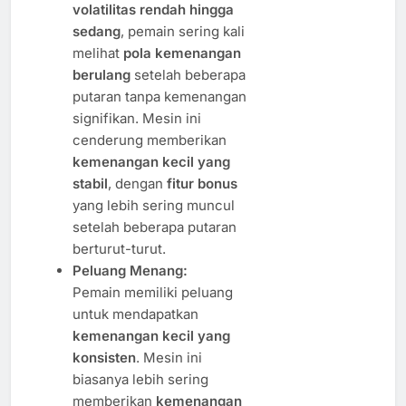
volatilitas rendah hingga
sedang
, pemain sering kali
melihat
pola kemenangan
berulang
setelah beberapa
putaran tanpa kemenangan
signifikan. Mesin ini
cenderung memberikan
kemenangan kecil yang
stabil
, dengan
fitur bonus
yang lebih sering muncul
setelah beberapa putaran
berturut-turut.
Peluang Menang:
Pemain memiliki peluang
untuk mendapatkan
kemenangan kecil yang
konsisten
. Mesin ini
biasanya lebih sering
memberikan
kemenangan