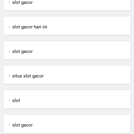
slot gacor
slot gacor hari ini
slot gacor
situs slot gacor
slot
slot gacor