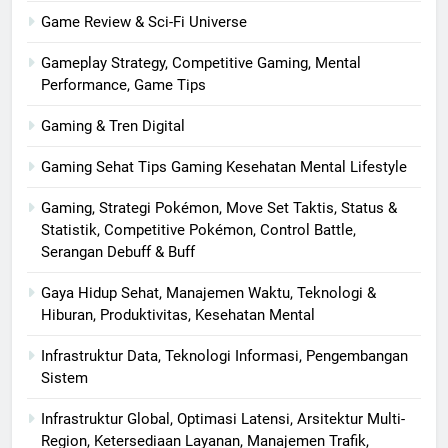
Game Review & Sci-Fi Universe
Gameplay Strategy, Competitive Gaming, Mental
Performance, Game Tips
Gaming & Tren Digital
Gaming Sehat Tips Gaming Kesehatan Mental Lifestyle
Gaming, Strategi Pokémon, Move Set Taktis, Status &
Statistik, Competitive Pokémon, Control Battle,
Serangan Debuff & Buff
Gaya Hidup Sehat, Manajemen Waktu, Teknologi &
Hiburan, Produktivitas, Kesehatan Mental
Infrastruktur Data, Teknologi Informasi, Pengembangan
Sistem
Infrastruktur Global, Optimasi Latensi, Arsitektur Multi-
Region, Ketersediaan Layanan, Manajemen Trafik,