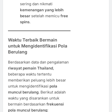
sering dan nikmati
kemenangan yang lebih
besar
setelah memicu
free
spins
.
Waktu Terbaik Bermain
untuk Mengidentifikasi Pola
Berulang
Berdasarkan data dan pengalaman
riwayat pemain Thailand
,
beberapa waktu tertentu
memberikan peluang lebih besar
untuk mengidentifikasi
pola
muncul berulang
. Berikut adalah
waktu yang disarankan untuk
bermain berdasarkan
frekuensi
pola muncul berulang
: