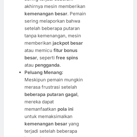
akhirnya mesin memberikan
kemenangan besar
. Pemain
sering melaporkan bahwa
setelah beberapa putaran
tanpa kemenangan, mesin
memberikan
jackpot besar
atau memicu
fitur bonus
besar
, seperti
free spins
atau
pengganda
.
Peluang Menang:
Meskipun pemain mungkin
merasa frustrasi setelah
beberapa putaran gagal
,
mereka dapat
memanfaatkan
pola ini
untuk memaksimalkan
kemenangan besar
yang
terjadi setelah beberapa