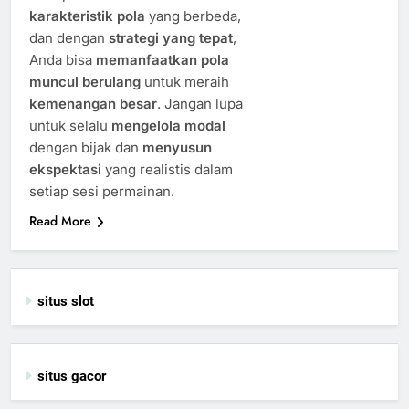
karakteristik pola
yang berbeda,
dan dengan
strategi yang tepat
,
Anda bisa
memanfaatkan pola
muncul berulang
untuk meraih
kemenangan besar
. Jangan lupa
untuk selalu
mengelola modal
dengan bijak dan
menyusun
ekspektasi
yang realistis dalam
setiap sesi permainan.
Read More
situs slot
situs gacor