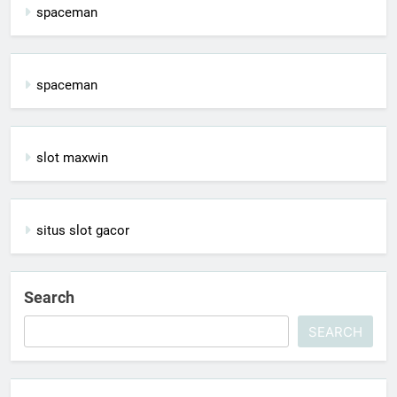
spaceman
spaceman
slot maxwin
situs slot gacor
Search
SEARCH