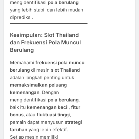
mengidentifikasi
pola berulang
yang lebih stabil dan lebih mudah
diprediksi.
Kesimpulan: Slot Thailand
dan Frekuensi Pola Muncul
Berulang
Memahami
frekuensi pola muncul
berulang
di mesin
slot Thailand
adalah langkah penting untuk
memaksimalkan peluang
kemenangan
. Dengan
mengidentifikasi
pola berulang
,
baik itu
kemenangan kecil
,
fitur
bonus
, atau
fluktuasi tinggi
,
pemain dapat menyusun
strategi
taruhan
yang lebih efektif.
Setiap mesin memiliki