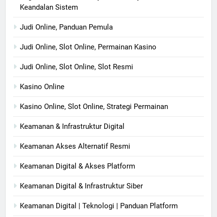
Keandalan Sistem
Judi Online, Panduan Pemula
Judi Online, Slot Online, Permainan Kasino
Judi Online, Slot Online, Slot Resmi
Kasino Online
Kasino Online, Slot Online, Strategi Permainan
Keamanan & Infrastruktur Digital
Keamanan Akses Alternatif Resmi
Keamanan Digital & Akses Platform
Keamanan Digital & Infrastruktur Siber
Keamanan Digital | Teknologi | Panduan Platform