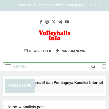
Skip
Cara Login Edwinslot Saat Browser Tidak
to
Merespons dengan Langkah Aman dan Praktis
content
Lebah4D Login Mobile Friendly untuk Akses Lebih
Fleksibel dan Aman
TIARA4D Link Alternatif dan Pentingnya Koneksi
Internet Stabil
EDWINSLOT Login dan Faktor Penting dalam
Menjaga Kenyamanan Pengguna
Volleyballs Info
Ikuti Perkembangan Dunia Bola Voli
Cara Login Edwinslot Saat Browser Tidak
NEWSLETTER
RANDOM NEWS
Merespons dengan Langkah Aman dan Praktis
Dengan Volleyballs Info. Berita, Tips,
Lebah4D Login Mobile Friendly untuk Akses Lebih
Dan Panduan Permainan Bola Voli
Fleksibel dan Aman
MENU
Untuk Penggemar Olahraga.
ARA4D Link Alternatif dan Pentingnya Koneksi Internet Stabil
HEADLINES
Weeks Ago
Home
analisis pola