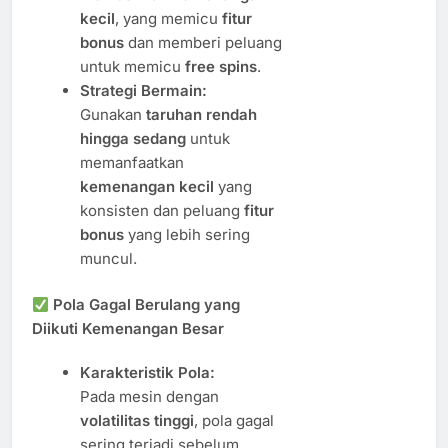
kecil
, yang memicu
fitur
bonus
dan memberi peluang
untuk memicu
free spins
.
Strategi Bermain:
Gunakan
taruhan rendah
hingga sedang
untuk
memanfaatkan
kemenangan kecil
yang
konsisten dan peluang
fitur
bonus
yang lebih sering
muncul.
Pola Gagal Berulang yang
Diikuti Kemenangan Besar
Karakteristik Pola:
Pada mesin dengan
volatilitas tinggi
, pola gagal
sering terjadi sebelum