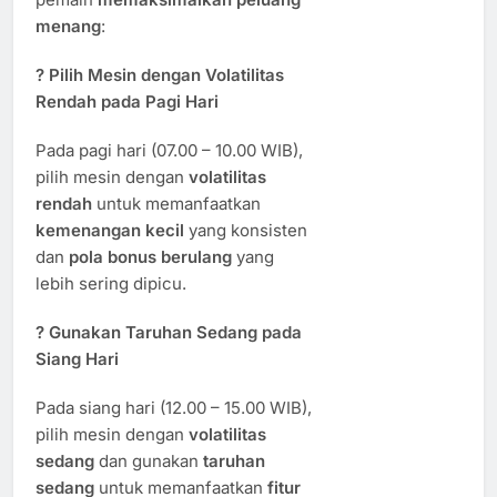
menang
:
?
Pilih Mesin dengan Volatilitas
Rendah pada Pagi Hari
Pada pagi hari (07.00 – 10.00 WIB),
pilih mesin dengan
volatilitas
rendah
untuk memanfaatkan
kemenangan kecil
yang konsisten
dan
pola bonus berulang
yang
lebih sering dipicu.
?
Gunakan Taruhan Sedang pada
Siang Hari
Pada siang hari (12.00 – 15.00 WIB),
pilih mesin dengan
volatilitas
sedang
dan gunakan
taruhan
sedang
untuk memanfaatkan
fitur