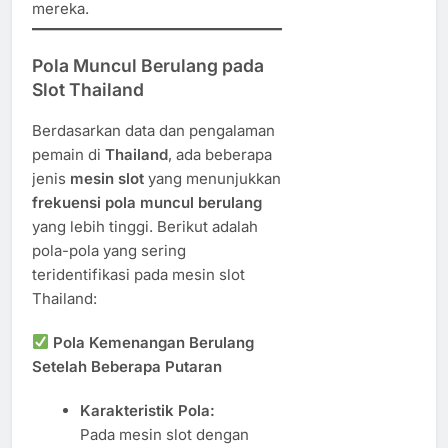
mereka.
Pola Muncul Berulang pada
Slot Thailand
Berdasarkan data dan pengalaman
pemain di
Thailand
, ada beberapa
jenis
mesin slot
yang menunjukkan
frekuensi pola muncul berulang
yang lebih tinggi. Berikut adalah
pola-pola yang sering
teridentifikasi pada mesin slot
Thailand:
Pola Kemenangan Berulang
Setelah Beberapa Putaran
Karakteristik Pola:
Pada mesin slot dengan