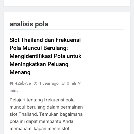
analisis pola
Slot Thailand dan Frekuensi
Pola Muncul Berulang:
Mengidentifikasi Pola untuk
Meningkatkan Peluang
Menang
42eb7ce
1 year ago
0
9
mins
Pelajari tentang frekuensi pola
muncul berulang dalam permainan
slot Thailand. Temukan bagaimana
pola ini dapat membantu Anda
memahami kapan mesin slot