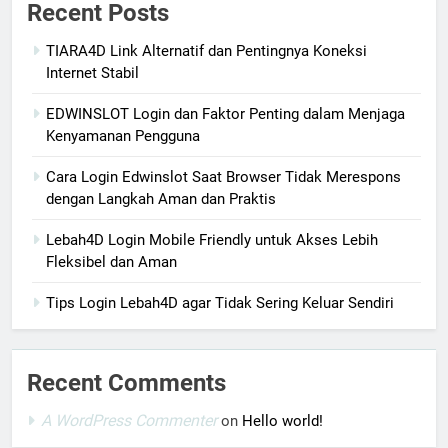
Recent Posts
TIARA4D Link Alternatif dan Pentingnya Koneksi
Internet Stabil
EDWINSLOT Login dan Faktor Penting dalam Menjaga
Kenyamanan Pengguna
Cara Login Edwinslot Saat Browser Tidak Merespons
dengan Langkah Aman dan Praktis
Lebah4D Login Mobile Friendly untuk Akses Lebih
Fleksibel dan Aman
Tips Login Lebah4D agar Tidak Sering Keluar Sendiri
Recent Comments
A WordPress Commenter
on
Hello world!