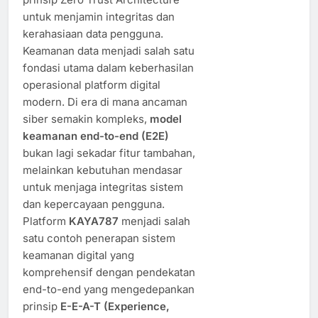
untuk menjamin integritas dan
kerahasiaan data pengguna.
Keamanan data menjadi salah satu
fondasi utama dalam keberhasilan
operasional platform digital
modern. Di era di mana ancaman
siber semakin kompleks,
model
keamanan end-to-end (E2E)
bukan lagi sekadar fitur tambahan,
melainkan kebutuhan mendasar
untuk menjaga integritas sistem
dan kepercayaan pengguna.
Platform
KAYA787
menjadi salah
satu contoh penerapan sistem
keamanan digital yang
komprehensif dengan pendekatan
end-to-end yang mengedepankan
prinsip
E-E-A-T (Experience,