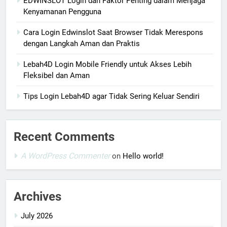
EDWINSLOT Login dan Faktor Penting dalam Menjaga
Kenyamanan Pengguna
Cara Login Edwinslot Saat Browser Tidak Merespons
dengan Langkah Aman dan Praktis
Lebah4D Login Mobile Friendly untuk Akses Lebih
Fleksibel dan Aman
Tips Login Lebah4D agar Tidak Sering Keluar Sendiri
Recent Comments
A WordPress Commenter
on
Hello world!
Archives
July 2026