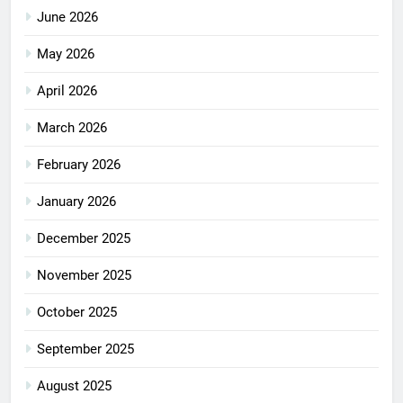
June 2026
May 2026
April 2026
March 2026
February 2026
January 2026
December 2025
November 2025
October 2025
September 2025
August 2025