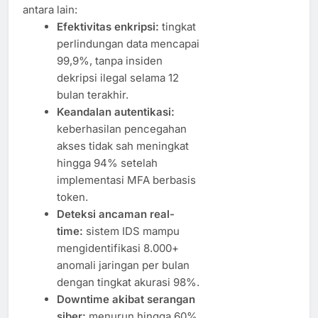
antara lain:
Efektivitas enkripsi:
tingkat
perlindungan data mencapai
99,9%, tanpa insiden
dekripsi ilegal selama 12
bulan terakhir.
Keandalan autentikasi:
keberhasilan pencegahan
akses tidak sah meningkat
hingga 94% setelah
implementasi MFA berbasis
token.
Deteksi ancaman real-
time:
sistem IDS mampu
mengidentifikasi 8.000+
anomali jaringan per bulan
dengan tingkat akurasi 98%.
Downtime akibat serangan
siber:
menurun hingga 60%