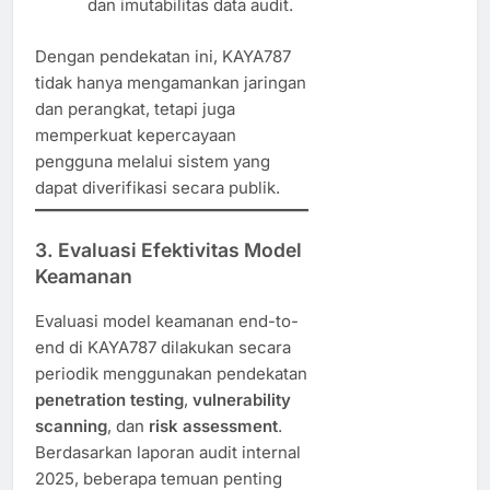
dan imutabilitas data audit.
Dengan pendekatan ini, KAYA787
tidak hanya mengamankan jaringan
dan perangkat, tetapi juga
memperkuat kepercayaan
pengguna melalui sistem yang
dapat diverifikasi secara publik.
3. Evaluasi Efektivitas Model
Keamanan
Evaluasi model keamanan end-to-
end di KAYA787 dilakukan secara
periodik menggunakan pendekatan
penetration testing
,
vulnerability
scanning
, dan
risk assessment
.
Berdasarkan laporan audit internal
2025, beberapa temuan penting