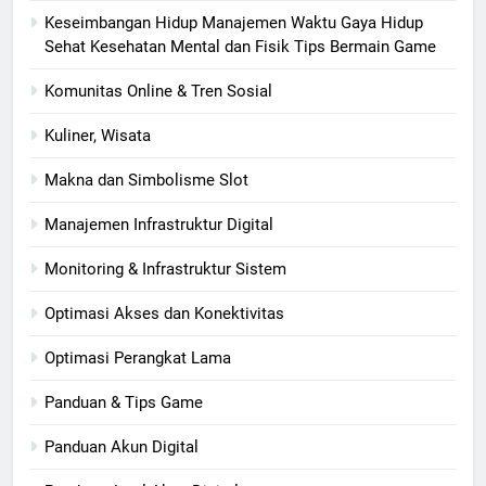
Keseimbangan Hidup Manajemen Waktu Gaya Hidup
Sehat Kesehatan Mental dan Fisik Tips Bermain Game
Komunitas Online & Tren Sosial
Kuliner, Wisata
Makna dan Simbolisme Slot
Manajemen Infrastruktur Digital
Monitoring & Infrastruktur Sistem
Optimasi Akses dan Konektivitas
Optimasi Perangkat Lama
Panduan & Tips Game
Panduan Akun Digital