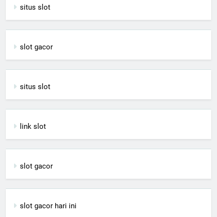
situs slot
slot gacor
situs slot
link slot
slot gacor
slot gacor hari ini