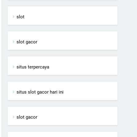
slot
slot gacor
situs terpercaya
situs slot gacor hari ini
slot gacor