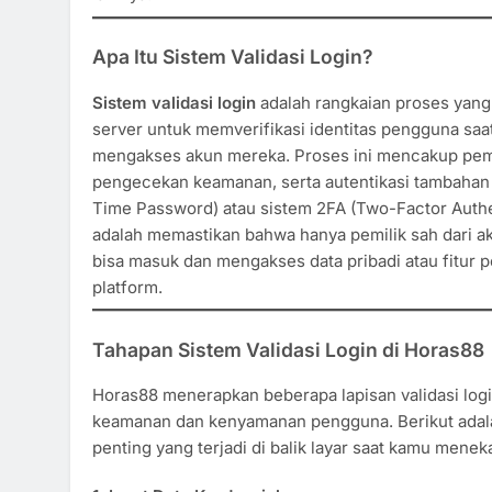
Apa Itu Sistem Validasi Login?
Sistem validasi login
adalah rangkaian proses yang
server untuk memverifikasi identitas pengguna s
mengakses akun mereka. Proses ini mencakup peme
pengecekan keamanan, serta autentikasi tambahan
Time Password) atau sistem 2FA (Two-Factor Authe
adalah memastikan bahwa hanya pemilik sah dari a
bisa masuk dan mengakses data pribadi atau fitur 
platform.
Tahapan Sistem Validasi Login di Horas88
Horas88 menerapkan beberapa lapisan validasi log
keamanan dan kenyamanan pengguna. Berikut adal
penting yang terjadi di balik layar saat kamu menek