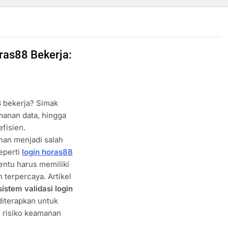
ras88 Bekerja:
8 bekerja? Simak
manan data, hingga
fisien.
nan menjadi salah
seperti
login horas88
tentu harus memiliki
 terpercaya. Artikel
sistem validasi login
diterapkan untuk
n risiko keamanan