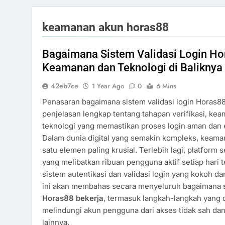
keamanan akun horas88
Bagaimana Sistem Validasi Login Ho
Keamanan dan Teknologi di Baliknya
42eb7ce
1 Year Ago
0
6 Mins
Penasaran bagaimana sistem validasi login Horas8
penjelasan lengkap tentang tahapan verifikasi, kea
teknologi yang memastikan proses login aman dan e
Dalam dunia digital yang semakin kompleks, keama
satu elemen paling krusial. Terlebih lagi, platform 
yang melibatkan ribuan pengguna aktif setiap hari 
sistem autentikasi dan validasi login yang kokoh dan
ini akan membahas secara menyeluruh bagaimana
Horas88 bekerja
, termasuk langkah-langkah yang 
melindungi akun pengguna dari akses tidak sah da
lainnya.